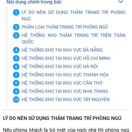
Nội dung chính trong bài:
LÝ DO NÊN SỬ DỤNG THẢM TRANG TRÍ PHÒNG
NGỦ
PHÂN LOẠI THẢM TRANG TRÍ PHÒNG NGỦ
HỆ THỐNG KHO THẢM TRANG TRÍ TRÊN TOÀN
QUỐC
HỆ THỐNG KHO TẠI KHU VỰC ĐÀ NẴNG
HỆ THỐNG KHO TẠI KHU VỰC HỒ CHÍ MINH
HỆ THỐNG KHO TẠI KHU VỰC HÀ NỘI
HỆ THỐNG KHO TẠI KHU VỰC THANH HÓA
HỆ THỐNG KHO TẠI KHU VỰC CẦN THƠ
HỆ THỐNG KHO TẠI KHU VỰC NHA TRANG
HỆ THỐNG KHO TẠI KHU VỰC TÂY NGUYÊN
LÝ DO NÊN SỬ DỤNG THẢM TRANG TRÍ PHÒNG NGỦ
Nếu phòng khách là bộ mặt của ngôi nhà thì phòng ngủ