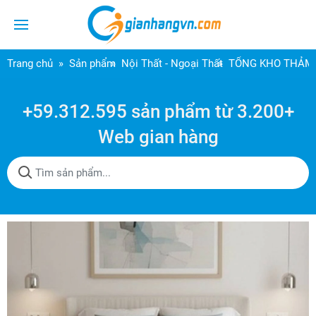
Trang chủ
Sản phẩm
Nội Thất - Ngoại Thất
TỔNG KHO THẢM 
+59.312.595 sản phẩm từ 3.200+
Web gian hàng