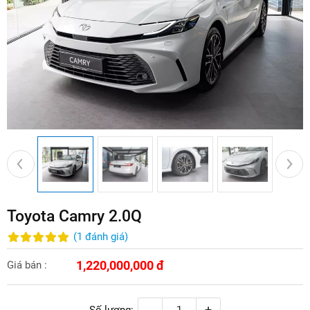
Toyota Camry 2.0Q
(
1
đánh giá
)
1,220,000,000 đ
Giá bán :
-
+
Số lượng: