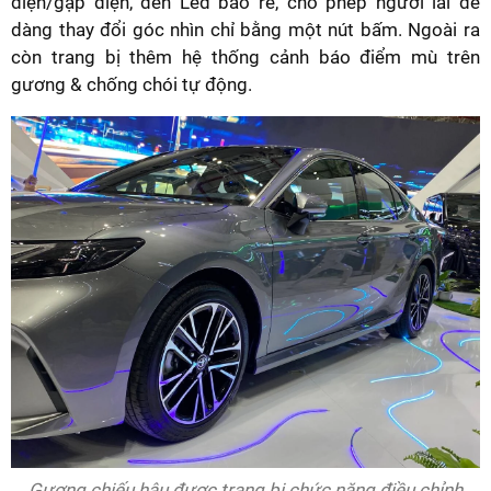
điện/gập điện, đèn Led báo rẽ, cho phép người lái dễ
dàng thay đổi góc nhìn chỉ bằng một nút bấm. Ngoài ra
còn trang bị thêm hệ thống cảnh báo điểm mù trên
gương & chống chói tự động.
Gương chiếu hậu được trang bị chức năng điều chỉnh