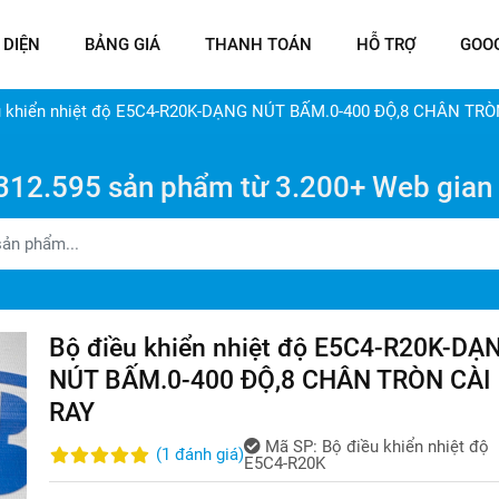
 DIỆN
BẢNG GIÁ
THANH TOÁN
HỖ TRỢ
GOO
u khiển nhiệt độ E5C4-R20K-DẠNG NÚT BẤM.0-400 ĐỘ,8 CHÂN TRÒ
312.595 sản phẩm từ 3.200+ Web gian
Bộ điều khiển nhiệt độ E5C4-R20K-DẠ
NÚT BẤM.0-400 ĐỘ,8 CHÂN TRÒN CÀI
RAY
Mã SP:
Bộ điều khiển nhiệt độ
(
1
đánh giá
)
E5C4-R20K