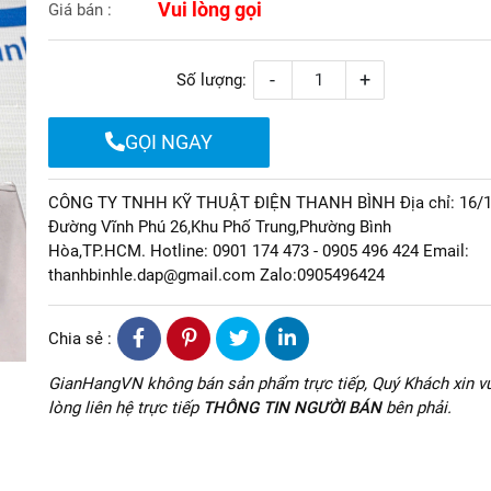
Vui lòng gọi
Giá bán :
-
+
Số lượng:
GỌI NGAY
CÔNG TY TNHH KỸ THUẬT ĐIỆN THANH BÌNH Địa chỉ: 16/
Đường Vĩnh Phú 26,Khu Phố Trung,Phường Bình
Hòa,TP.HCM. Hotline: 0901 174 473 - 0905 496 424 Email:
thanhbinhle.dap@gmail.com Zalo:0905496424
Chia sẻ :
GianHangVN không bán sản phẩm trực tiếp, Quý Khách xin vu
lòng liên hệ trực tiếp
THÔNG TIN NGƯỜI BÁN
bên phải.