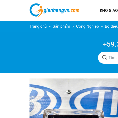
KHO GIAO
Trang chủ
Sản phẩm
Công Nghiệp
Bộ điề
+59.