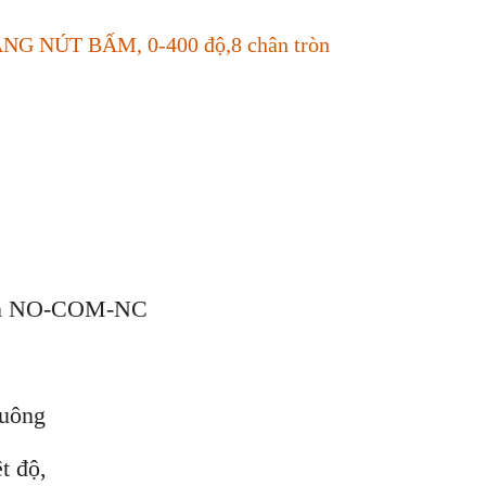
ẠNG NÚT BẤM, 0-400 độ,8 chân tròn
hân NO-COM-NC
vuông
t độ,