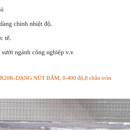
lò
dàng chỉnh nhiệt độ.
c tế.
, sưởi ngành công nghiệp v.v
.
C4-R20K-DẠNG NÚT BẤM, 0-400 độ,8 chân tròn