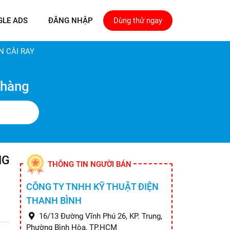
GLE ADS
ĐĂNG NHẬP
Dùng thử ngay
N CÀI RAY
 hàng
NG
THÔNG TIN NGƯỜI BÁN
CÔNG TY TNHH KỸ THUẬT ĐIỆN
THANH BÌNH
16/13 Đường Vĩnh Phú 26, KP. Trung,
Phường Bình Hòa, TP.HCM