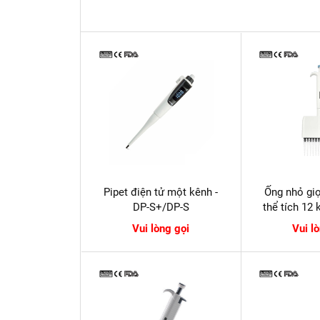
Pipet điện tử một kênh -
Ống nhỏ giọ
DP-S+/DP-S
thể tích 12
Vui lòng gọi
Vui l