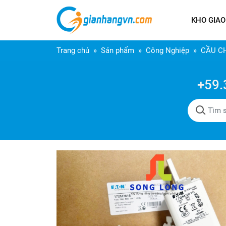
KHO GIAO
Trang chủ
Sản phẩm
Công Nghiệp
CẦU C
+59.