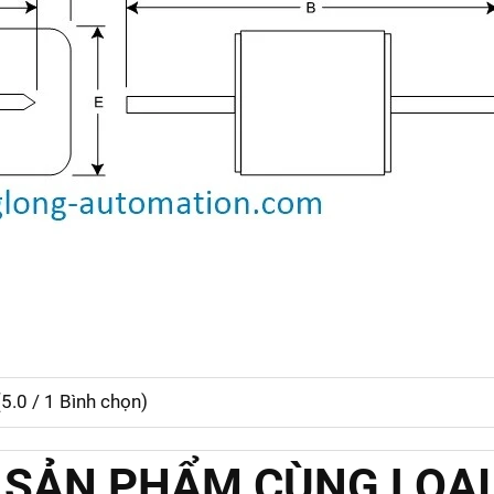
(
5.0
/
1
Bình chọn)
SẢN PHẨM CÙNG LOẠI