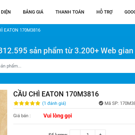
 DIỆN
BẢNG GIÁ
THANH TOÁN
HỖ TRỢ
GOO
HÌ EATON 170M3816
312.595 sản phẩm từ 3.200+ Web gian
CẦU CHÌ EATON 170M3816
(
1
đánh giá
)
Mã SP:
170M3
Vui lòng gọi
Giá bán :
-
+