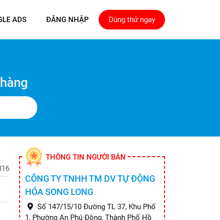
GLE ADS
ĐĂNG NHẬP
Dùng thử ngay
 hàng
THÔNG TIN NGƯỜI BÁN
816
CÔNG TY TNHH TM DV TỰ ĐỘNG
HÓA SONG LONG
Số 147/15/10 Đường TL 37, Khu Phố
1, Phường An Phú Đông, Thành Phố Hồ