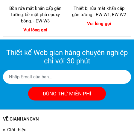
Bồn rửa mắt khẩn cấp gắn
Thiết bị rửa mắt khẩn cấp
tường, bề mặt phủ epoxy
gắn tường - EW-W1; EW-W2
bóng. - EW-W3
Vui lòng gọi
Vui lòng gọi
Thiết kế Web gian hàng chuyên nghiệp
chỉ với 30 phút
DÙNG THỬ MIỄN PHÍ
VỀ GIANHANGVN
Giới thiệu