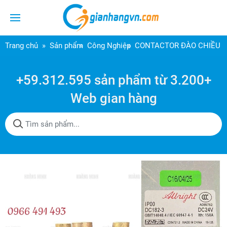
Trang chủ
Sản phẩm
Công Nghiệp
CONTACTOR ĐÀO CHIỀU D
+59.312.595 sản phẩm từ 3.200+
Web gian hàng