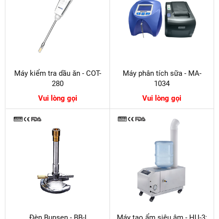
Máy kiểm tra dầu ăn - COT-
Máy phân tích sữa - MA-
280
1034
Vui lòng gọi
Vui lòng gọi
Đèn Bunsen - BB-I
Máy tạo ẩm siêu âm - HU-3;