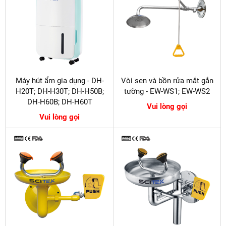
Máy hút ẩm gia dụng - DH-
Vòi sen và bồn rửa mắt gắn
H20T; DH-H30T; DH-H50B;
tường - EW-WS1; EW-WS2
DH-H60B; DH-H60T
Vui lòng gọi
Vui lòng gọi