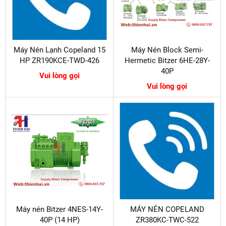
Máy Nén Lạnh Copeland 15
Máy Nén Block Semi-
HP ZR190KCE-TWD-426
Hermetic Bitzer 6HE-28Y-
40P
Vui lòng gọi
Vui lòng gọi
Máy nén Bitzer 4NES-14Y-
MÁY NÉN COPELAND
40P (14 HP)
ZR380KC-TWC-522