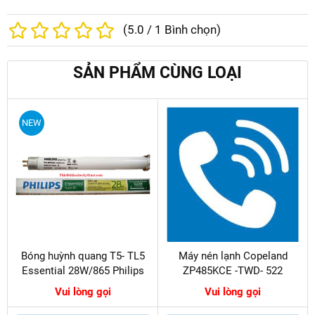
(
5.0
/
1
Bình chọn)
SẢN PHẨM CÙNG LOẠI
NEW
Bóng huỳnh quang T5- TL5
Máy nén lạnh Copeland
Essential 28W/865 Philips
ZP485KCE -TWD- 522
Vui lòng gọi
Vui lòng gọi