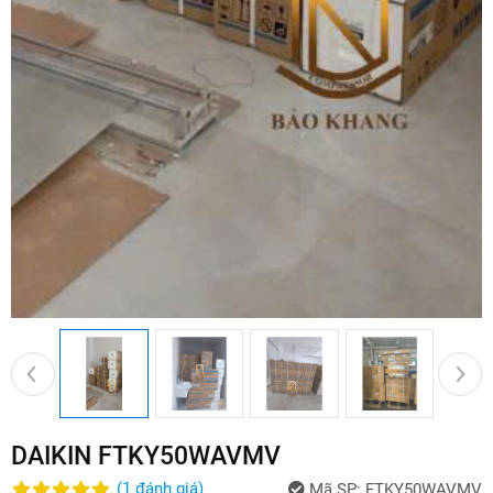
DAIKIN FTKY50WAVMV
(
1
đánh giá
)
Mã SP:
FTKY50WAVMV