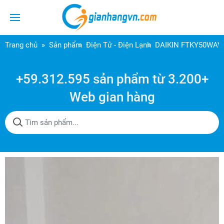
Trang chủ
Sản phẩm
Điện Tử - Điện Lạnh
DAIKIN FTKY50WA
+59.312.595 sản phẩm từ 3.200+
Web gian hàng