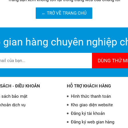
← TRỞ VỀ TRANG CHỦ
 gian hàng chuyên nghiệp ch
DÙNG THỬ MI
SÁCH - ĐIỀU KHOẢN
HỖ TRỢ KHÁCH HÀNG
 sách bảo mật
Hình thức thanh toán
khoản dịch vụ
Kho giao diện website
Đăng ký tài khoản
Đăng ký web gian hàng