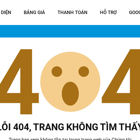
 DIỆN
BẢNG GIÁ
THANH TOÁN
HỖ TRỢ
GOO
LỖI 404, TRANG KHÔNG TÌM THẤ
Trang bạn xem không tồn tại trong trang web của Chúng tôi