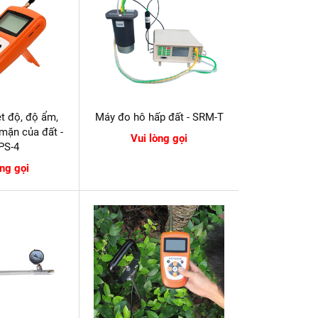
t độ, độ ẩm,
Máy đo hô hấp đất - SRM-T
mặn của đất -
Vui lòng gọi
PS-4
òng gọi