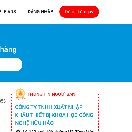
GLE ADS
ĐĂNG NHẬP
Dùng thử ngay
 hàng
THÔNG TIN NGƯỜI BÁN
58
CÔNG TY TNHH XUẤT NHẬP
KHẨU THIẾT BỊ KHOA HỌC CÔNG
NGHỆ HỮU HẢO