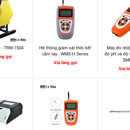
a - TRW-150A
Hệ thống giám sát thời tiết
Máy đo nhiệ
cầm tay - WMS-H Series
độ pH và độ 
òng gọi
SM
Vui lòng gọi
Vui l