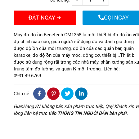
Số lượng:
ĐẶT NGAY ➜
GỌI NGAY
Máy đo độ ồn Benetech GM1358 là một thiết bị đo độ ồn với
độ chính xác cao, giúp người sử dụng đo và đánh giá đúng
được độ ồn của môi trường, độ ồn của các quán bar, quán
karaoke, đo độ ồn của máy móc, động cơ, thiết bị...Thiết bị
được sử dụng rộng rãi trong các nhà máy, phân xưởng sản xu
trung tâm đo lường, và quản lý môi trường…Liên hệ:
0931.49.6769
Chia sẻ :
GianHangVN không bán sản phẩm trực tiếp, Quý Khách xin vu
lòng liên hệ trực tiếp
THÔNG TIN NGƯỜI BÁN
bên phải.