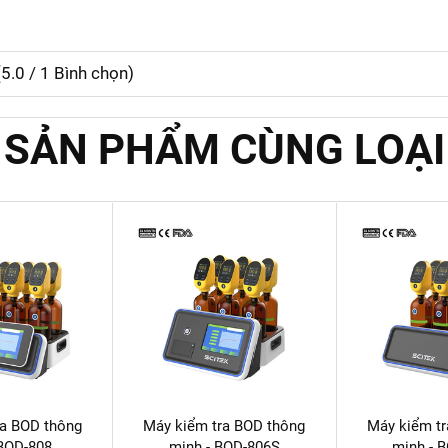
(
5.0
/
1
Bình chọn)
SẢN PHẨM CÙNG LOẠI
ra BOD thông
Máy kiểm tra BOD thông
Máy kiểm t
 BOD-808
minh - BOD-806S
minh - 