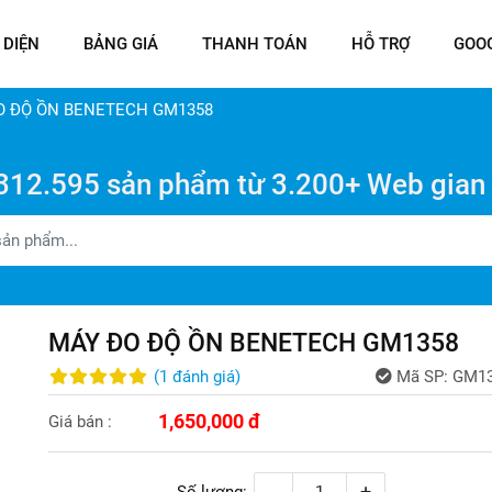
 DIỆN
BẢNG GIÁ
THANH TOÁN
HỖ TRỢ
GOO
O ĐỘ ỒN BENETECH GM1358
312.595 sản phẩm từ 3.200+ Web gian
MÁY ĐO ĐỘ ỒN BENETECH GM1358
(
1
đánh giá
)
Mã SP:
GM13
1,650,000 đ
Giá bán :
-
+