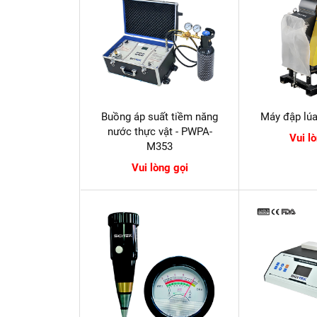
Buồng áp suất tiềm năng
Máy đập lú
nước thực vật - PWPA-
Vui l
M353
Vui lòng gọi