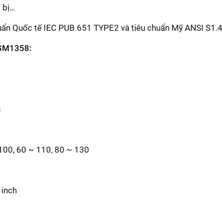
 bị…
 chuẩn Quốc tế IEC PUB 651 TYPE2 và tiêu chuẩn Mỹ ANSI S1.
 GM1358:
B
 100, 60 ~ 110, 80 ~ 130
 inch