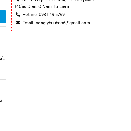
Số 18B ngõ 199 đường Hồ Tùng Mậu,
P Cầu Diễn, Q Nam Từ Liêm
Hotline: 0931 49 6769
Email: congtyhuuhao6@gmail.com
ất,
i