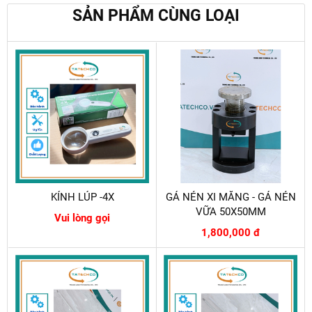
SẢN PHẨM CÙNG LOẠI
KÍNH LÚP -4X
GÁ NÉN XI MĂNG - GÁ NÉN
VỮA 50X50MM
Vui lòng gọi
1,800,000 đ