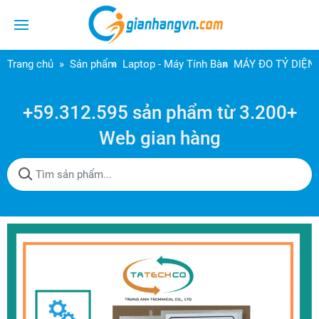
Trang chủ
Sản phẩm
Laptop - Máy Tính Bàn
MÁY ĐO TỶ DIỆN 
+59.312.595 sản phẩm từ 3.200+
Web gian hàng