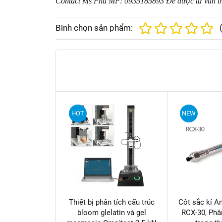
Contact Ms Pha MP: 0935185893 Để được tư vấn 
Bình chọn sản phẩm:
HOT
NEW
Thiết bị phân tích cấu trúc
Côt sắc kí A
bloom glelatin và gel
RCX-30, Phâ