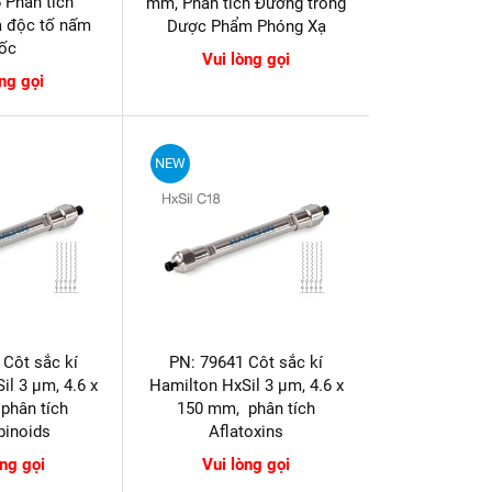
 Phân tích
mm, Phân tích Đường trong
à độc tố nấm
Dược Phẩm Phóng Xạ
ốc
Vui lòng gọi
òng gọi
NEW
 Côt sắc kí
PN: 79641 Côt sắc kí
il 3 µm, 4.6 x
Hamilton HxSil 3 µm, 4.6 x
phân tích
150 mm, phân tích
binoids
Aflatoxin​​​​​​​s
òng gọi
Vui lòng gọi