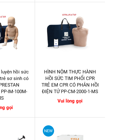
 luyện hồi sức
HÌNH NỘM THỰC HÀNH
trẻ sơ sinh có
HỒI SỨC TIM PHỔI CPR
 PRESTAN
TRẺ EM CPR CÓ PHẢN HỒI
l PP-IM-100M-
ĐIỆN TỬ PP-CM-2000-1-MS
MS
Vui lòng gọi
òng gọi
NEW