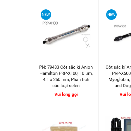
NEW
NEW
PN: 79433 Côt sắc kí Anion
Côt sắc kí A
Hamilton PRP-X100, 10 µm,
PRP-X500,
4.1 x 250 mm, Phân tích
Myoglobin,
các loại selen
and Dog
Vui lòng gọi
Vui l