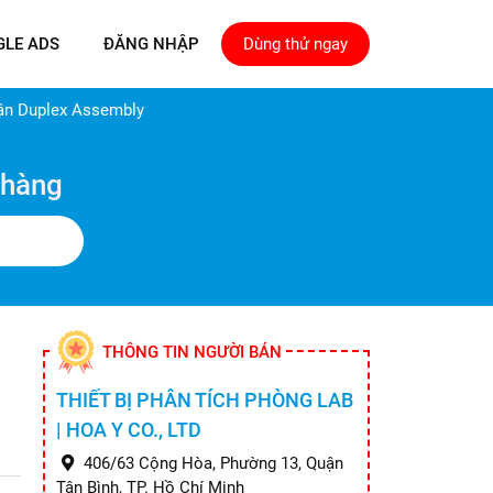
GLE ADS
ĐĂNG NHẬP
Dùng thử ngay
hận Duplex Assembly
 hàng
THÔNG TIN NGƯỜI BÁN
THIẾT BỊ PHÂN TÍCH PHÒNG LAB
| HOA Y CO., LTD
406/63 Cộng Hòa, Phường 13, Quận
Tân Bình, TP. Hồ Chí Minh