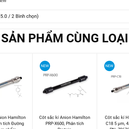
thêm
(
5.0
/
2
Bình chọn)
SẢN PHẨM CÙNG LOẠI
NEW
NEW
nion Hamilton
Côt sắc kí Anion Hamilton
Côt sắc kí 
n tích Đường
PRP-X600, Phân tích
C18 5 µm, 4