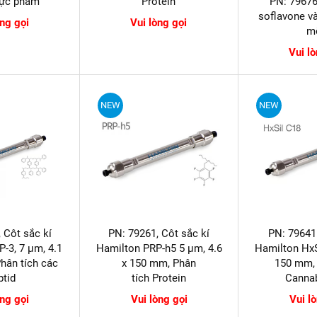
hực phẩm
Protein
PN: 79676
soflavone v
òng gọi
Vui lòng gọi
m
Vui l
NEW
NEW
 Côt sắc kí
PN: 79261, Côt sắc kí
PN: 79641
-3, 7 µm, 4.1
Hamilton PRP-h5 5 µm, 4.6
Hamilton HxS
hân tích các
x 150 mm, Phân
150 mm, 
ptid
tích Protein
Canna
òng gọi
Vui lòng gọi
Vui l