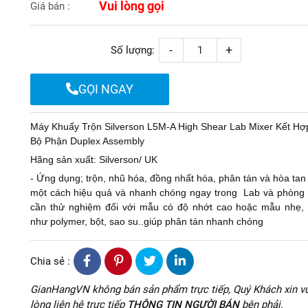
Vui lòng gọi
Giá bán :
-
+
Số lượng:
GỌI NGAY
Máy Khuấy Trộn Silverson L5M-A High Shear Lab Mixer Kết Hợ
Bộ Phận Duplex Assembly
Hãng sản xuất: Silverson/ UK
- Ứng dụng; trộn, nhũ hóa, đồng nhất hóa, phân tán và hòa tan
một cách hiệu quả và nhanh chóng ngay trong Lab và phòng
cần thử nghiệm đối với mẫu có độ nhớt cao hoặc mẫu nhẹ, 
như polymer, bột, sao su..giúp phân tán nhanh chóng
Chia sẻ :
GianHangVN không bán sản phẩm trực tiếp, Quý Khách xin vu
lòng liên hệ trực tiếp
THÔNG TIN NGƯỜI BÁN
bên phải.