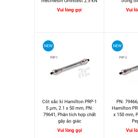
mecmesin Omnitest 2.5 kN
trong t
Vui lòng gọi
Vui l
NEW
NEW
Côt sắc kí Hamilton PRP-1
PN: 79466,
5 µm, 2.1 x 50 mm, PN:
Hamilton PRP
79641, Phân tích hợp chất
x 150 mm, P
gây ảo giác
Pe
Vui lòng gọi
Vui l