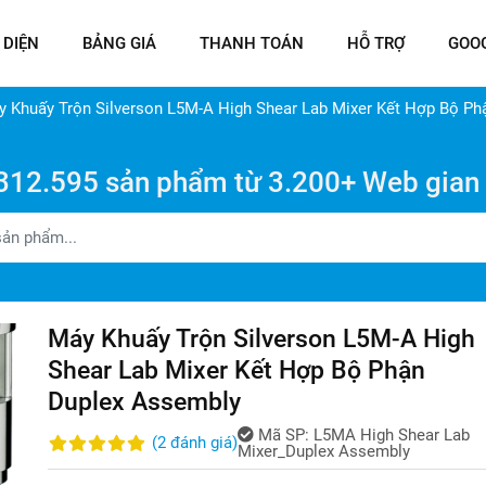
 DIỆN
BẢNG GIÁ
THANH TOÁN
HỖ TRỢ
GOO
 Khuấy Trộn Silverson L5M-A High Shear Lab Mixer Kết Hợp Bộ P
312.595 sản phẩm từ 3.200+ Web gian
Máy Khuấy Trộn Silverson L5M-A High
Shear Lab Mixer Kết Hợp Bộ Phận
Duplex Assembly
Mã SP:
L5MA High Shear Lab
(
2
đánh giá
)
Mixer_Duplex Assembly