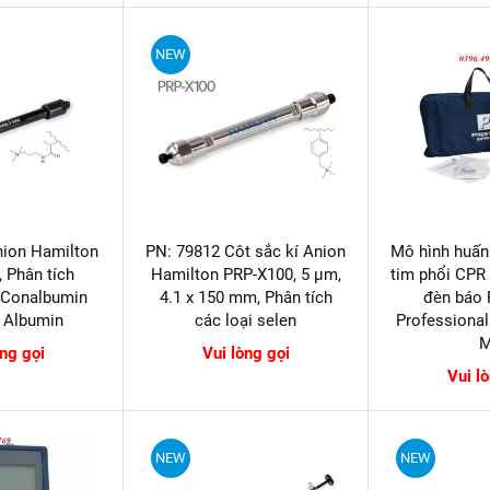
NEW
nion Hamilton
PN: 79812 Côt sắc kí Anion
Mô hình huấn
 Phân tích
Hamilton PRP-X100, 5 µm,
tim phổi CPR 
 Conalbumin
4.1 x 150 mm, Phân tích
đèn báo
 Albumin
các loại selen
Professiona
òng gọi
Vui lòng gọi
Vui l
NEW
NEW