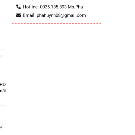
Hotline: 0935.185.893 Ms.Pha
Email: phahuynh08@gmail.com
p
 RD
nổi
i