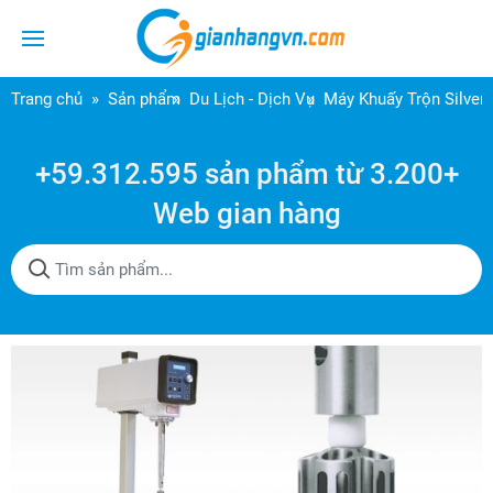
Trang chủ
Sản phẩm
Du Lịch - Dịch Vụ
Máy Khuấy Trộn Silver
+59.312.595 sản phẩm từ 3.200+
Web gian hàng