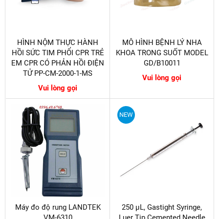
HÌNH NỘM THỰC HÀNH
MÔ HÌNH BỆNH LÝ NHA
HỒI SỨC TIM PHỔI CPR TRẺ
KHOA TRONG SUỐT MODEL
EM CPR CÓ PHẢN HỒI ĐIỆN
GD/B10011
TỬ PP-CM-2000-1-MS
Vui lòng gọi
Vui lòng gọi
NEW
Máy đo độ rung LANDTEK
250 µL, Gastight Syringe,
VM-6310
Luer Tip Cemented Needle