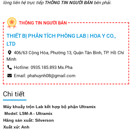
lòng liên hệ trực tiếp
THÔNG TIN NGƯỜI BÁN
bên phải.
THÔNG TIN NGƯỜI BÁN
THIẾT BỊ PHÂN TÍCH PHÒNG LAB | HOA Y CO.,
LTD
406/63 Cộng Hòa, Phường 13, Quận Tân Bình, TP. Hồ Chí
Minh
Hotline: 0935.185.893 Ms.Pha
Email: phahuynh08@gmail.com
Chi tiết
Máy khuấy trộn Lab kết hợp bộ phận Ultramix
Model: L5M-A - Ultramix
Hãng sản xuất: Silverson
Xuất xứ: Anh