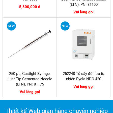
(LTN), PN: 81100
5,800,000 đ
Vui lòng gọi
NEW
NEW
250 µL, Gastight Syringe,
252248 Tủ sấy đối lưu tự
Luer Tip Cemented Needle
nhiên Eyela NDO-420
(LTN), PN: 81175
Vui lòng gọi
Vui lòng gọi
Thiết kế Web gian hàng chuyên nghiệp