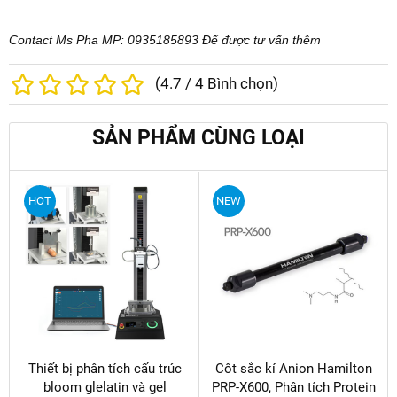
Contact Ms Pha MP: 0935185893 Để được tư vấn thêm
(
4.7
/
4
Bình chọn)
SẢN PHẨM CÙNG LOẠI
HOT
NEW
Thiết bị phân tích cấu trúc
Côt sắc kí Anion Hamilton
bloom glelatin và gel
PRP-X600, Phân tích Protein