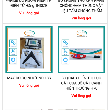
PANME ĐO NGOÀI HIỂN THỊ
BỘ KHUNG THỬ KHẢ NĂNG
ĐIỆN TỬ Hãng- INSIZE
CHỐNG ĐÂM THỦNG VẬT
LIỆU TẤM CHỐNG THẤM
Vui lòng gọi
Vui lòng gọi
MÁY ĐO ĐỘ NHỚT NDJ-8S
BỘ (ĐẦU) HIỂN THỊ LỰC
CẮT CỦA BỘ CẮT CÁNH
Vui lòng gọi
HIỆN TRƯỜNG H70
Vui lòng gọi