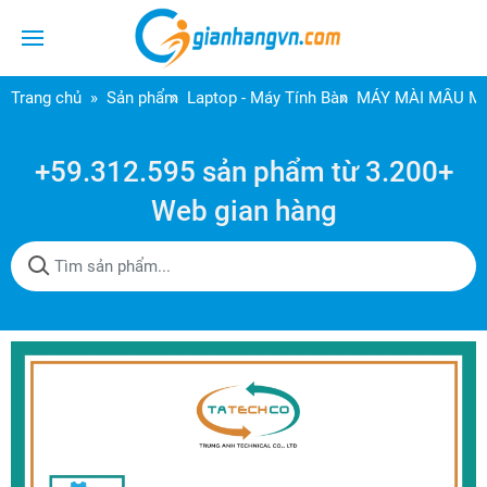
Trang chủ
Sản phẩm
Laptop - Máy Tính Bàn
MÁY MÀI MẪU M-
+59.312.595 sản phẩm từ 3.200+
Web gian hàng