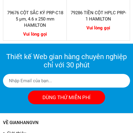
79676 CỘT SẮC KÝ PRP-C18
79286 TIỀN CỘT HPLC PRP-
5 µm, 4.6 x 250 mm
1 HAMILTON
HAMILTON
Vui lòng gọi
Vui lòng gọi
Thiết kế Web gian hàng chuyên nghiệp
chỉ với 30 phút
DÙNG THỬ MIỄN PHÍ
VỀ GIANHANGVN