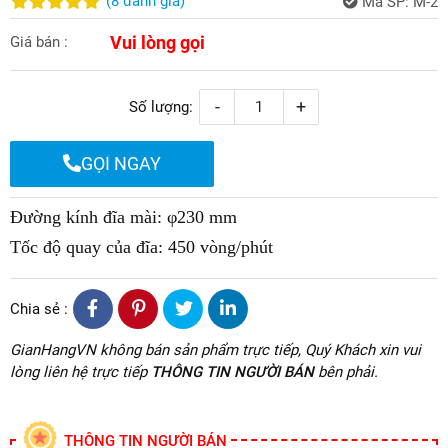
(
8
đánh giá
)
Mã SP:
M-2
Vui lòng gọi
Giá bán :
-
+
Số lượng:
GỌI NGAY
Đường kính đĩa mài: φ230 mm
Tốc độ quay của đĩa: 450 vòng/phút
Chia sẻ :
GianHangVN không bán sản phẩm trực tiếp, Quý Khách xin vui
lòng liên hệ trực tiếp
THÔNG TIN NGƯỜI BÁN
bên phải.
THÔNG TIN NGƯỜI BÁN