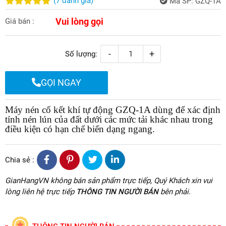
(
7
đánh giá
)
Mã SP:
GZQ-1A
Vui lòng gọi
Giá bán :
-
+
Số lượng:
GỌI NGAY
Máy nén cố kết khí tự động GZQ-1A dùng để xác định
tính nén lún của đất dưới các mức tải khác nhau trong
điều kiện có hạn chế biến dạng ngang.
Chia sẻ :
GianHangVN không bán sản phẩm trực tiếp, Quý Khách xin vui
lòng liên hệ trực tiếp
THÔNG TIN NGƯỜI BÁN
bên phải.