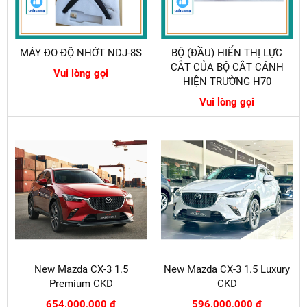
MÁY ĐO ĐỘ NHỚT NDJ-8S
BỘ (ĐẦU) HIỂN THỊ LỰC
CẮT CỦA BỘ CẮT CÁNH
Vui lòng gọi
HIỆN TRƯỜNG H70
Vui lòng gọi
New Mazda CX-3 1.5
New Mazda CX-3 1.5 Luxury
Premium CKD
CKD
654,000,000 đ
596,000,000 đ