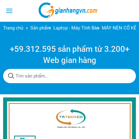
Trang chủ
Sản phẩm
Laptop - Máy Tính Bàn
MÁY NÉN CỐ KẾT
+59.312.595 sản phẩm từ 3.200+
Web gian hàng