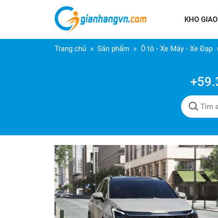
KHO GIAO
Trang chủ
Sản phẩm
Ô tô - Xe Máy - Xe Đạp
+59.