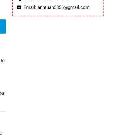
Email: anhtuan5356@gmail.com
 từ
oại
i