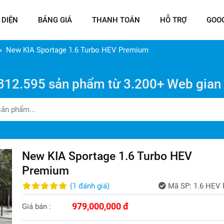
 DIỆN
BẢNG GIÁ
THANH TOÁN
HỖ TRỢ
GOO
New KIA Sportage 1.6 Turbo HEV Premium
312.595 sản phẩm từ 3.200+ Web gian
New KIA Sportage 1.6 Turbo HEV
Premium
(
1
đánh giá
)
Mã SP:
1.6 HEV 
979,000,000 đ
Giá bán :