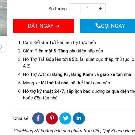
-
+
Số lượng:
ĐẶT NGAY ➜
GỌI NGAY
Cam Kết
Giá Tốt
khi liên hệ trực tiếp
Giảm
Tiền mặt & Tặng phụ kiện
hấp dẫn
Hỗ Trợ
Trả Góp lên tới 85%
, lãi suất cực thấp, thủ tục lo
A-Z
Hỗ Trợ A/C đi
Đăng Kí , Đăng Kiểm
và
giao xe tận nhà
Mang xe
lái thử tại nhà
, bất kể thời gian nào
Hỗ trợ kỹ thuật 24/7,
sắp lịch bảo dưỡng xe qua điện th
hoặc đến tận nhà
Chia sẻ :
GianHangVN không bán sản phẩm trực tiếp, Quý Khách xin vu