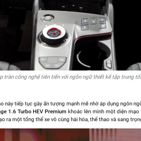
p tràn công nghệ tiên tiến với ngôn ngữ thiết kế tập trung t
 này tiếp tục gây ấn tượng mạnh mẽ nhờ áp dụng ngôn ngữ t
age 1.6 Turbo HEV Premium
khoác lên mình một diện mạo 
tạo ra một tổng thể xe vô cùng hài hòa, thể thao và sang trọn