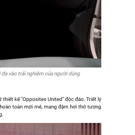
ối đa vào trải nghiệm của người dùng
hiết kế "Opposites United" độc đáo. Triết lý
hoàn toàn mới mẻ, mang đậm hơi thở tương
g.