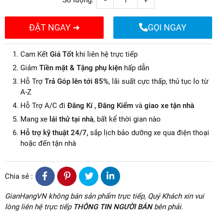
ĐẶT NGAY ➜
GỌI NGAY
Cam Kết
Giá Tốt
khi liên hệ trực tiếp
Giảm
Tiền mặt & Tặng phụ kiện
hấp dẫn
Hỗ Trợ
Trả Góp lên tới 85%
, lãi suất cực thấp, thủ tục lo từ
A-Z
Hỗ Trợ A/C đi
Đăng Kí , Đăng Kiểm
và
giao xe tận nhà
Mang xe
lái thử tại nhà
, bất kể thời gian nào
Hỗ trợ kỹ thuật 24/7,
sắp lịch bảo dưỡng xe qua điện thoại
hoặc đến tận nhà
Chia sẻ :
GianHangVN không bán sản phẩm trực tiếp, Quý Khách xin vui
lòng liên hệ trực tiếp
THÔNG TIN NGƯỜI BÁN
bên phải.