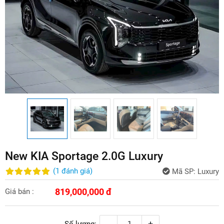
New KIA Sportage 2.0G Luxury
(
1
đánh giá
)
Mã SP:
Luxury
819,000,000 đ
Giá bán :
-
+
Số lượng: