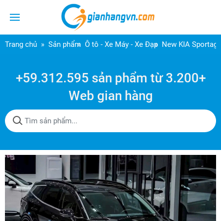
Trang chủ
Sản phẩm
Ô tô - Xe Máy - Xe Đạp
New KIA Sportage
+59.312.595 sản phẩm từ 3.200+
Web gian hàng