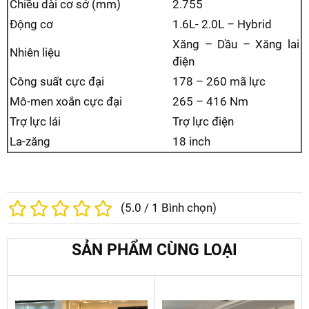
Chiều dài cơ sở (mm)
2.755
Động cơ
1.6L- 2.0L – Hybrid
Xăng – Dầu – Xăng lai
Nhiên liệu
điện
Công suất cực đại
178 – 260 mã lực
Mô-men xoắn cực đại
265 – 416 Nm
Trợ lực lái
Trợ lực điện
La-zăng
18 inch
(
5.0
/
1
Bình chọn)
SẢN PHẨM CÙNG LOẠI