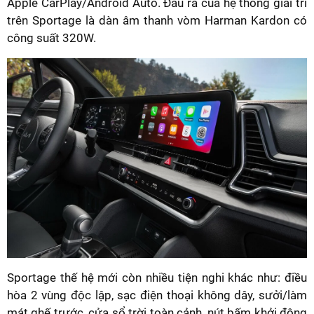
Apple CarPlay/Android Auto. Đầu ra của hệ thống giải trí
trên Sportage là dàn âm thanh vòm Harman Kardon có
công suất 320W.
Sportage thế hệ mới còn nhiều tiện nghi khác như: điều
hòa 2 vùng độc lập, sạc điện thoại không dây, sưởi/làm
mát ghế trước, cửa sổ trời toàn cảnh, nút bấm khởi động