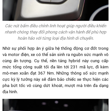
Các nút bấm điều chỉnh linh hoạt giúp người điều khiển
nhanh chóng thay đổi phong cách vận hành để phù hợp
hoàn hảo với từng loại địa hình di chuyển.
Nhờ sự phối hợp ăn ý giữa hệ thống động cơ đốt trong
và motor điện, xe có thể sản sinh ra nguồn sức mạnh vô
cùng ấn tượng. Cụ thể, nền tảng hybrid này cung cấp
mức tổng công suất tối đa lên tới 231 mã lực, đi kèm
mô-men xoắn đạt 367 Nm. Những thông số sức mạnh
cực kỳ lý tưởng này sẽ đảm bảo chiếc xe thực hiện các
pha bứt tốc vô cùng dứt khoát, mượt mà trên đa dạng
địa hình.