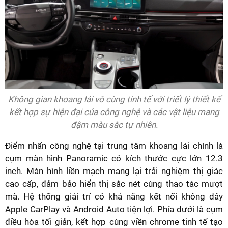
Không gian khoang lái vô cùng tinh tế với triết lý thiết kế
kết hợp sự hiện đại của công nghệ và các vật liệu mang
đậm màu sắc tự nhiên.
Điểm nhấn công nghệ tại trung tâm khoang lái chính là
cụm màn hình Panoramic có kích thước cực lớn 12.3
inch. Màn hình liền mạch mang lại trải nghiệm thị giác
cao cấp, đảm bảo hiển thị sắc nét cùng thao tác mượt
mà. Hệ thống giải trí có khả năng kết nối không dây
Apple CarPlay và Android Auto tiện lợi. Phía dưới là cụm
điều hòa tối giản, kết hợp cùng viền chrome tinh tế tạo