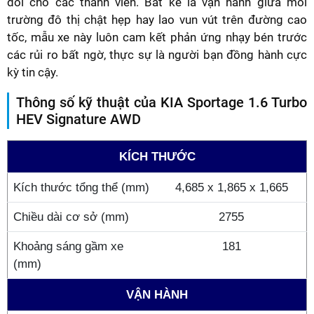
đối cho các thành viên. Bất kể là vận hành giữa môi
trường đô thị chật hẹp hay lao vun vút trên đường cao
tốc, mẫu xe này luôn cam kết phản ứng nhạy bén trước
các rủi ro bất ngờ, thực sự là người bạn đồng hành cực
kỳ tin cậy.
Thông số kỹ thuật của KIA Sportage 1.6 Turbo
HEV Signature AWD
KÍCH THƯỚC
Kích thước tổng thể (mm)
4,685 x 1,865 x 1,665
Chiều dài cơ sở (mm)
2755
Khoảng sáng gầm xe
181
(mm)
VẬN HÀNH