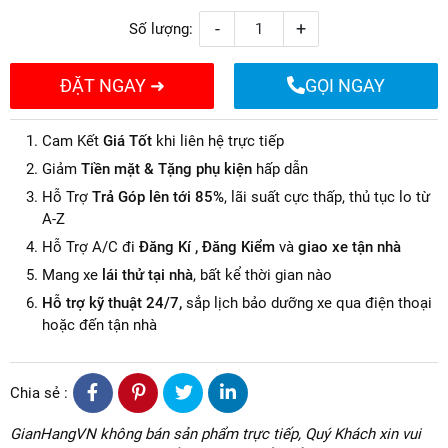
-
+
Số lượng:
ĐẶT NGAY ➜
GỌI NGAY
Cam Kết
Giá Tốt
khi liên hệ trực tiếp
Giảm
Tiền mặt & Tặng phụ kiện
hấp dẫn
Hỗ Trợ
Trả Góp lên tới 85%
, lãi suất cực thấp, thủ tục lo từ
A-Z
Hỗ Trợ A/C đi
Đăng Kí , Đăng Kiểm
và
giao xe tận nhà
Mang xe
lái thử tại nhà
, bất kể thời gian nào
Hỗ trợ kỹ thuật 24/7,
sắp lịch bảo dưỡng xe qua điện thoại
hoặc đến tận nhà
Chia sẻ :
GianHangVN không bán sản phẩm trực tiếp, Quý Khách xin vui