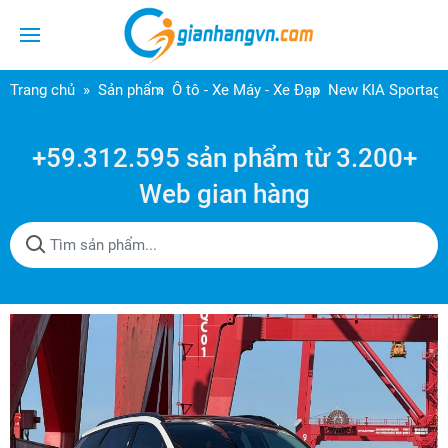
Trang chủ
Sản phẩm
Ô tô - Xe Máy - Xe Đạp
New KIA Sportage
+59.312.595 sản phẩm từ 3.200+
Web gian hàng