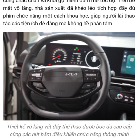
cùng chắc chắn và khơi gợi niềm đam mê tốc độ. Trên bề
mặt vô lăng, nhà sản xuất đã khéo léo tích hợp đầy đủ
phím chức năng một cách khoa học, giúp người lái thao
tác các tiện ích dễ dàng mà không hề phân tâm.
Thiết kế vô lăng vát đáy thể thao được bọc da cao cấp
cùng các nút bấm điều khiển chức năng thông minh