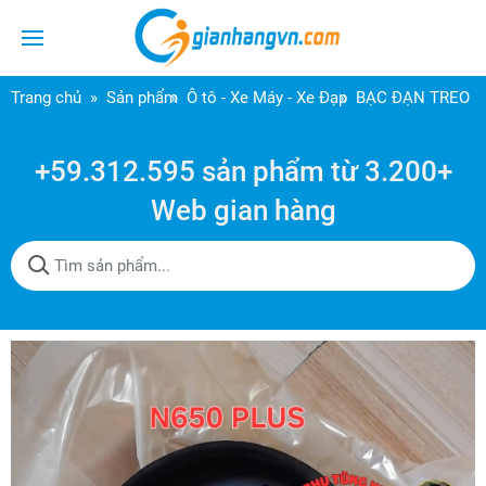
Trang chủ
Sản phẩm
Ô tô - Xe Máy - Xe Đạp
BẠC ĐẠN TREO L
+59.312.595 sản phẩm từ 3.200+
Web gian hàng