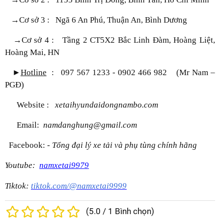
→Cơ sở 3 : Ngã 6 An Phú, Thuận An, Bình Dương
→Cơ sở 4 : Tầng 2 CT5X2 Bắc Linh Đàm, Hoàng Liệt,
Hoàng Mai, HN
►
Hotline
:
097 567 1233 - 0902 466 982
(Mr Nam –
PGĐ)
Website :
xetaihyundaidongnambo.com
Email:
namdanghung@gmail.com
Facebook: -
Tổng đại lý xe tải và phụ tùng chính hãng
Youtube:
namxetai9979
Tiktok:
tiktok.com/@namxetai9999
(
5.0
/
1
Bình chọn)