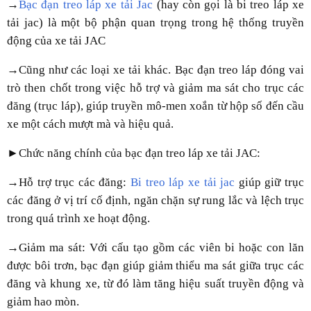
→
Bạc đạn treo láp xe tải Jac
(hay còn gọi là
bi treo láp xe
tải jac
) là một bộ phận quan trọng trong hệ thống truyền
động của xe tải JAC
→Cũng như các loại xe tải khác. Bạc đạn treo láp đóng vai
trò then chốt trong việc hỗ trợ và giảm ma sát cho trục các
đăng (trục láp), giúp truyền mô-men xoắn từ hộp số đến cầu
xe một cách mượt mà và hiệu quả.
►Chức năng chính của bạc đạn treo láp xe tải JAC:
→Hỗ trợ trục các đăng:
Bi treo láp xe tải jac
giúp giữ trục
các đăng ở vị trí cố định, ngăn chặn sự rung lắc và lệch trục
trong quá trình xe hoạt động.
→Giảm ma sát: Với cấu tạo gồm các viên bi hoặc con lăn
được bôi trơn, bạc đạn giúp giảm thiểu ma sát giữa trục các
đăng và khung xe, từ đó làm tăng hiệu suất truyền động và
giảm hao mòn.