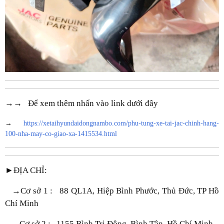
→→ Để xem thêm nhấn vào link dưới đây
→
https://xetaihyundaidongnambo.com/phu-tung-xe-tai-jac-chinh-hang-
100-nha-may-co-giao-xa-1415534.html
►ĐỊA CHỈ:
→Cơ sở 1 : 88 QL1A, Hiệp Bình Phước, Thủ Đức, TP Hồ
Chí Minh
→Cơ sở 2 : 1155 Bình Trị Đông, Bình Tân, Hồ Chí Minh