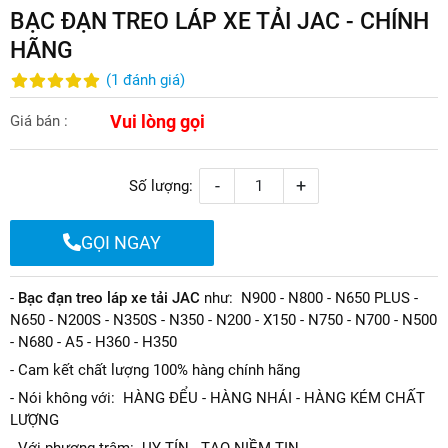
BẠC ĐẠN TREO LÁP XE TẢI JAC - CHÍNH
HÃNG
(
1
đánh giá
)
Vui lòng gọi
Giá bán :
-
+
Số lượng:
GỌI NGAY
-
Bạc đạn treo láp xe tải JAC
như: N900 - N800 - N650 PLUS -
N650 - N200S - N350S - N350 - N200 - X150 - N750 - N700 - N500
- N680 - A5 - H360 - H350
- Cam kết chất lượng 100% hàng chính hãng
- Nói không với: HÀNG ĐỂU - HÀNG NHÁI - HÀNG KÉM CHẤT
LƯỢNG
- Với phương trâm: UY TÍN - TẠO NIỀM TIN