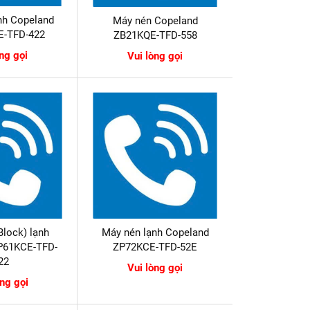
nh Copeland
Máy nén Copeland
E-TFD-422
ZB21KQE-TFD-558
òng gọi
Vui lòng gọi
Block) lạnh
Máy nén lạnh Copeland
P61KCE-TFD-
ZP72KCE-TFD-52E
22
Vui lòng gọi
òng gọi