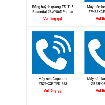
Bóng huỳnh quang T5- TL5
Máy nén lạ
Essential 28W/865 Philips
ZP485KCE
Vui lòng gọi
Vui l
Máy nén Copeland
Máy nén lạ
ZB29KQE-TFD-558
ZB58KQE
Vui lòng gọi
Vui l