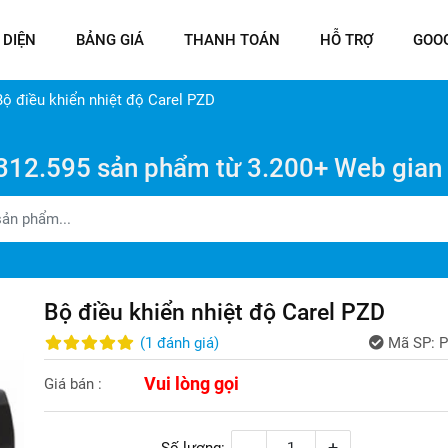
 DIỆN
BẢNG GIÁ
THANH TOÁN
HỖ TRỢ
GOO
Bộ điều khiển nhiệt độ Carel PZD
312.595 sản phẩm từ 3.200+ Web gian
Bộ điều khiển nhiệt độ Carel PZD
(
1
đánh giá
)
Mã SP:
P
Vui lòng gọi
Giá bán :
-
+