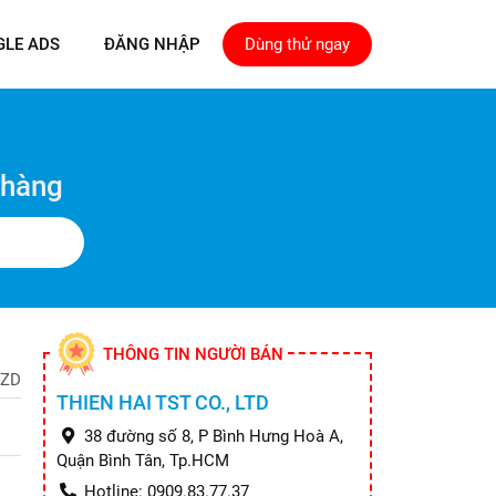
GLE ADS
ĐĂNG NHẬP
Dùng thử ngay
 hàng
THÔNG TIN NGƯỜI BÁN
ZD
THIEN HAI TST CO., LTD
38 đường số 8, P Bình Hưng Hoà A,
Quận Bình Tân, Tp.HCM
Hotline: 0909.83.77.37