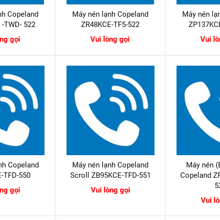
nh Copeland
Máy nén lạnh Copeland
Máy nén lạ
 -TWD- 522
ZR48KCE-TF5-522
ZP137KC
òng gọi
Vui lòng gọi
Vui l
nh Copeland
Máy nén lạnh Copeland
Máy nén (
-TFD-550
Scroll ZB95KCE-TFD-551
Copeland Z
5
òng gọi
Vui lòng gọi
Vui l