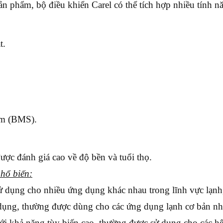
n phẩm, bộ điều khiển Carel có thể tích hợp nhiều tính 
t.
tâm (BMS).
ợc đánh giá cao về độ bền và tuổi thọ.
phổ biến:
ử dụng cho nhiều ứng dụng khác nhau trong lĩnh vực lạnh
dụng, thường được dùng cho các ứng dụng lạnh cơ bản như
ới khả năng tùy biến cao, thường được sử dụng cho các h