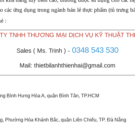
các ứng dụng trong ngành bán lẻ thực phẩm (tủ trưng bà
hé :
TY TNHH THƯƠNG MẠI DỊCH VỤ KỸ THUẬT THI
0348 543 530
Sales ( Ms. Trinh ) -
Mail: thietbilanhthienhai@gmail.com
ường Bình Hưng Hòa A, quận Bình Tân, TP.HCM
g, Phường Hòa Khánh Bắc, quận Liên Chiểu, TP. Đà Nẵng