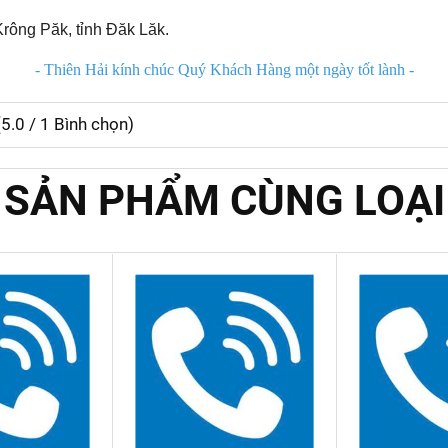
rông Păk, tỉnh Đăk Lăk.
- Thiên Hải kính chúc Quý Khách Hàng một ngày tốt lành -
(
5.0
/
1
Bình chọn)
SẢN PHẨM CÙNG LOẠI