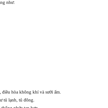
năng như:
, điều hòa không khí và sưởi ấm.
 tủ lạnh, tủ đông.
ệ thống phức tạp hơn.