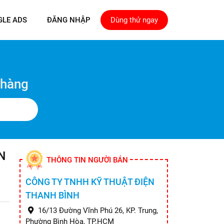
GLE ADS
ĐĂNG NHẬP
Dùng thử ngay
 hàng
N
THÔNG TIN NGƯỜI BÁN
CÔNG TY TNHH KỸ THUẬT ĐIỆN
THANH BÌNH
16/13 Đường Vĩnh Phú 26, KP. Trung,
Phường Bình Hòa, TP.HCM