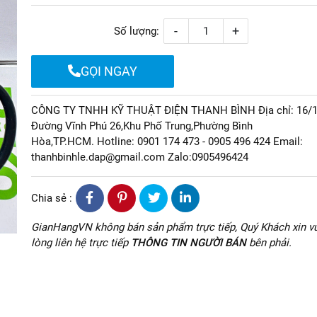
-
+
Số lượng:
GỌI NGAY
CÔNG TY TNHH KỸ THUẬT ĐIỆN THANH BÌNH Địa chỉ: 16/
Đường Vĩnh Phú 26,Khu Phố Trung,Phường Bình
Hòa,TP.HCM. Hotline: 0901 174 473 - 0905 496 424 Email:
thanhbinhle.dap@gmail.com Zalo:0905496424
Chia sẻ :
GianHangVN không bán sản phẩm trực tiếp, Quý Khách xin vu
lòng liên hệ trực tiếp
THÔNG TIN NGƯỜI BÁN
bên phải.