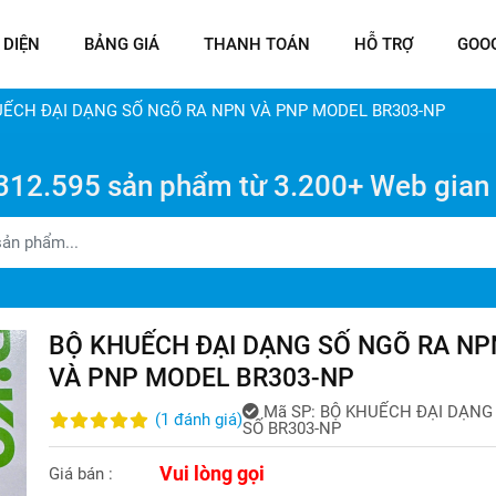
 DIỆN
BẢNG GIÁ
THANH TOÁN
HỖ TRỢ
GOO
UẾCH ĐẠI DẠNG SỐ NGÕ RA NPN VÀ PNP MODEL BR303-NP
312.595 sản phẩm từ 3.200+ Web gian
BỘ KHUẾCH ĐẠI DẠNG SỐ NGÕ RA NP
VÀ PNP MODEL BR303-NP
Mã SP:
BỘ KHUẾCH ĐẠI DẠNG
(
1
đánh giá
)
SỐ BR303-NP
Vui lòng gọi
Giá bán :