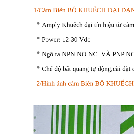
1/Cảm Biến BỘ KHUẾCH ĐẠI DẠ
Amply Khuếch đại tín hiệu từ cả
Power: 12-30 Vdc
Ngõ ra NPN NO NC VÀ PNP NO NC
Chế độ bắt quang tự động,cài đặt 
2/Hình ảnh cảm Biến BỘ KHUẾC