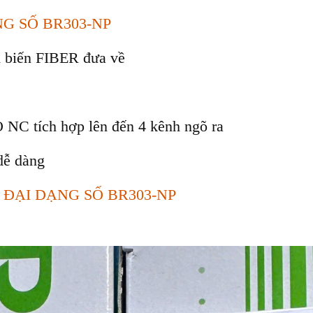
NG SỐ BR303-NP
m biến FIBER đưa về
 tích hợp lên đến 4 kênh ngõ ra
dễ dàng
H ĐẠI DẠNG SỐ BR303-NP