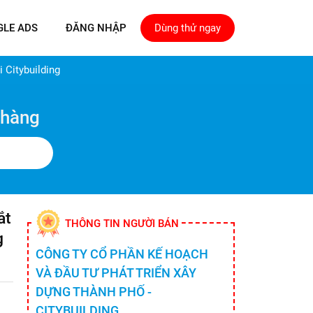
GLE ADS
ĐĂNG NHẬP
Dùng thử ngay
 Citybuilding
 hàng
ắt
THÔNG TIN NGƯỜI BÁN
g
CÔNG TY CỔ PHẦN KẾ HOẠCH
VÀ ĐẦU TƯ PHÁT TRIỂN XÂY
DỰNG THÀNH PHỐ -
CITYBUILDING