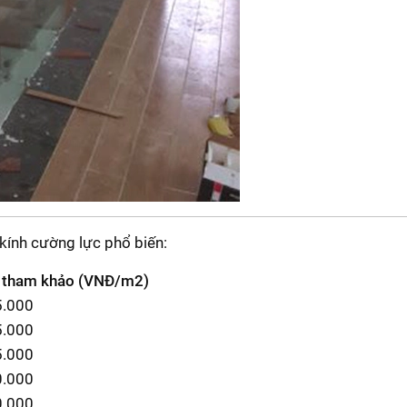
 kính cường lực phổ biến:
 tham khảo (VNĐ/m2)
5.000
5.000
5.000
0.000
0.000