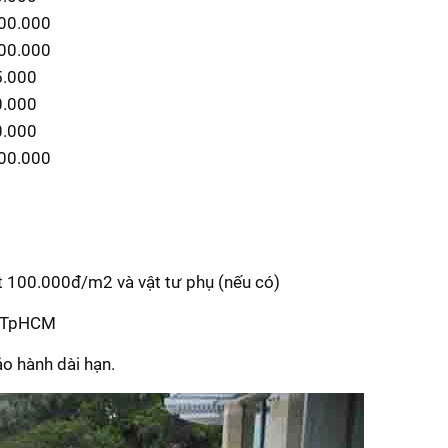
00.000
00.000
5.000
0.000
0.000
00.000
t 100.000đ/m2 và vật tư phụ (nếu có)
và TpHCM
ảo hành dài hạn.