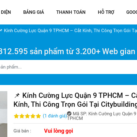
 DIỆN
BẢNG GIÁ
THANH TOÁN
HỖ TRỢ
GOO
📌 Kính Cường Lực Quận 9 TPHCM – Cắt Kính, Thi Công Trọn Gói Tại
312.595 sản phẩm từ 3.200+ Web gian
📌 Kính Cường Lực Quận 9 TPHCM – C
Kính, Thi Công Trọn Gói Tại Citybuildin
Mã SP:
Kính Cường Lực Quận 9
(
1
đánh giá
)
TPHCM
Vui lòng gọi
Giá bán :