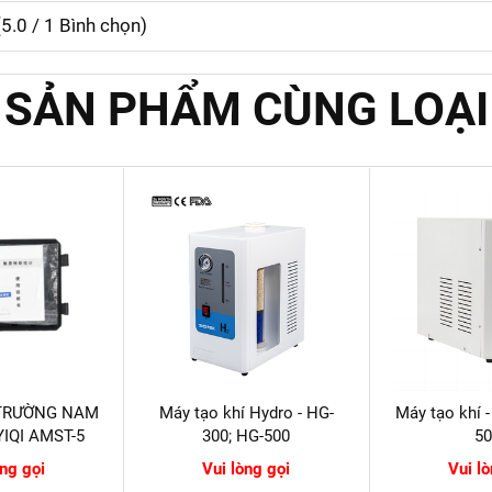
(
5.0
/
1
Bình chọn)
SẢN PHẨM CÙNG LOẠI
 TRƯỜNG NAM
Máy tạo khí Hydro - HG-
Máy tạo khí 
IQI AMST-5
300; HG-500
5
òng gọi
Vui lòng gọi
Vui l