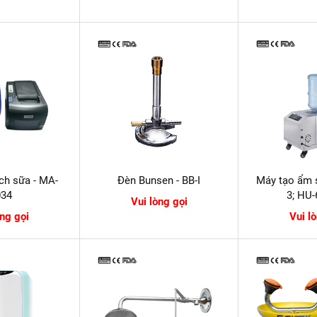
ch sữa - MA-
Đèn Bunsen - BB-I
Máy tạo ẩm 
034
3; HU-
Vui lòng gọi
òng gọi
Vui l