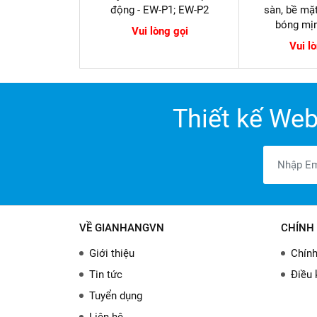
động - EW-P1; EW-P2
sàn, bề mặ
bóng mịn
Vui lòng gọi
Vui l
Thiết kế Web
VỀ GIANHANGVN
CHÍNH 
Giới thiệu
Chính
Tin tức
Điều 
Tuyển dụng