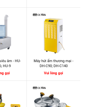
siêu âm - HU-
Máy hút ẩm thương mại -
6; HU-9
DH-C90; DH-C140
òng gọi
Vui lòng gọi