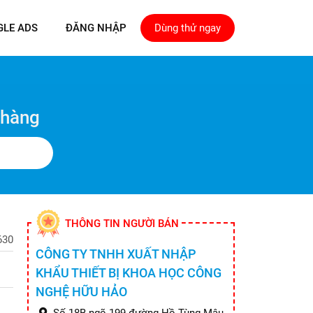
GLE ADS
ĐĂNG NHẬP
Dùng thử ngay
 hàng
THÔNG TIN NGƯỜI BÁN
30
CÔNG TY TNHH XUẤT NHẬP
KHẨU THIẾT BỊ KHOA HỌC CÔNG
NGHỆ HỮU HẢO