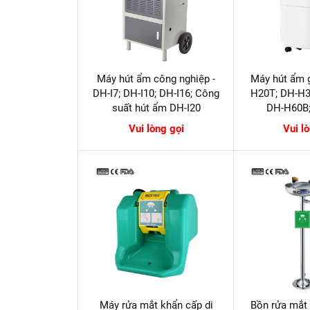
Máy hút ẩm công nghiệp -
Máy hút ẩm g
DH-I7; DH-I10; DH-I16; Công
H20T; DH-H3
suất hút ẩm DH-I20
DH-H60B
Vui lòng gọi
Vui l
Máy rửa mắt khẩn cấp di
Bồn rửa mắt