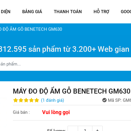
 DIỆN
BẢNG GIÁ
THANH TOÁN
HỖ TRỢ
GOO
O ĐỘ ẨM GỖ BENETECH GM630
312.595 sản phẩm từ 3.200+ Web gian
MÁY ĐO ĐỘ ẨM GỖ BENETECH GM630
(
1
đánh giá
)
Mã SP:
GM6
Vui lòng gọi
Giá bán :
-
+