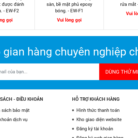
t được đánh
sàn, bề mặt phủ epoxy
rửa mắt
. - EW-F2
bóng. - EW-F1
Vui l
òng gọi
Vui lòng gọi
 gian hàng chuyên nghiệp ch
DÙNG THỬ MI
SÁCH - ĐIỀU KHOẢN
HỖ TRỢ KHÁCH HÀNG
 sách bảo mật
Hình thức thanh toán
khoản dịch vụ
Kho giao diện website
Đăng ký tài khoản