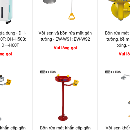
ia dụng - DH-
Vòi sen và bồn rửa mắt gắn
Bồn rửa mắt
0T; DH-H50B;
tường - EW-WS1; EW-WS2
tường, bề m
; DH-H60T
bóng. 
Vui lòng gọi
òng gọi
Vui l
 khẩn cấp gắn
Bồn rửa mắt khẩn cấp gắn
Vòi sen khẩ