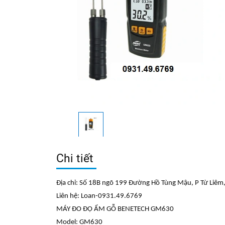
Chi tiết
Địa chỉ: Số 18B ngõ 199 Đường Hồ Tùng Mậu, P Từ Liêm,
Liên hệ: Loan-0931.49.6769
MÁY ĐO ĐỘ ẨM GỖ BENETECH GM630
Model: GM630