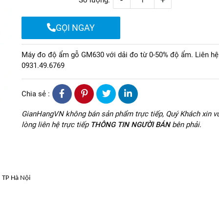
Số lượng:
GỌI NGAY
Máy đo độ ẩm gỗ GM630 với dải đo từ 0-50% độ ẩm. Liên hệ
0931.49.6769
Chia sẻ :
GianHangVN không bán sản phẩm trực tiếp, Quý Khách xin vu
lòng liên hệ trực tiếp
THÔNG TIN NGƯỜI BÁN
bên phải.
 TP Hà Nội