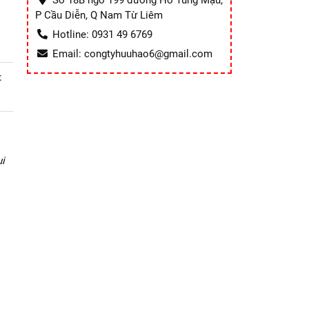
Số 18B ngõ 199 đường Hồ Tùng Mậu,
P Cầu Diễn, Q Nam Từ Liêm
Hotline: 0931 49 6769
Email: congtyhuuhao6@gmail.com
:
i