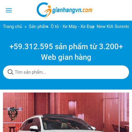
Trang chủ
Sản phẩm
Ô tô - Xe Máy - Xe Đạp
New KIA Sorento 
+59.312.595 sản phẩm từ 3.200+
Web gian hàng