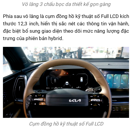
Vô lăng 3 chấu bọc da thiết kế gọn gàng
Phía sau vô lăng là cụm đồng hồ kỹ thuật số Full LCD kích
thước 12,3 inch, hiển thị sắc nét các thông tin vận hành,
đặc biệt bổ sung giao diện theo dõi mức năng lượng đặc
trưng của phiên bản hybrid.
Cụm đồng hồ kỹ thuật số Full LCD