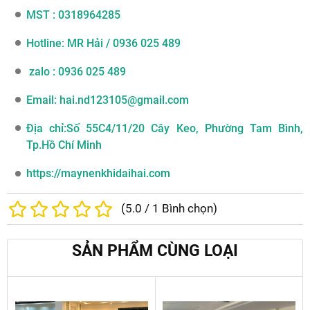
MST : 0318964285
Hotline
: MR Hải / 0936 025 489
zalo : 0936 025 489
Email
: hai.nd123105@gmail.com
Địa chỉ
:Số 55C4/11/20 Cây Keo, Phường Tam Bình,
Tp.Hồ Chí Minh
https://maynenkhidaihai.com
(
5.0
/
1
Bình chọn)
SẢN PHẨM CÙNG LOẠI