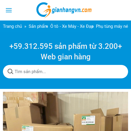
Trang chủ
Sản phẩm
Ô tô - Xe Máy - Xe Đạp
Phụ tùng máy nén
+59.312.595 sản phẩm từ 3.200+
Web gian hàng