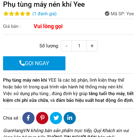
Phụ tùng máy nén khí Yee
(
1
đánh giá
)
Mã SP:
Yee
Vui lòng gọi
Giá bán :
-
+
Số lượng:
GỌI NGAY
Phụ tùng máy nén khí
YEE là các bộ phận, linh kiện thay thế
hoặc bảo trì trong quá trình vận hành hệ thống máy nén khí.
Việc sử dụng phụ tùng , đúng định kỳ giúp
tăng tuổi thọ máy
,
tiết
kiệm chi phí sửa chữa
, và
đảm bảo hiệu suất hoạt động ổn định
.
Chia sẻ :
GianHangVN không bán sản phẩm trực tiếp, Quý Khách xin vui