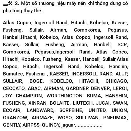
🛠️
2. Một số thương hiệu máy nén khí thông dụng có
phụ tùng thay thế :
Atlas Copco, Ingersoll Rand, Hitachi, Kobelco, Kaeser,
Fusheng, Sullair, Airman, Compkorea, Pegasus,
Hanbell,
Hitachi, Kobelco, Atlas Copco, Ingersoll Rand,
Kaeser, Sullair, Fusheng, Airman, Hanbell, SCR,
Compkorea, Pegasus,
Ingersoll Rand, Atlas Copco,
Hitachi, Kobelco, Fusheng, Kaeser, Hanbell, Sullair,
Atlas
Copco, Hitachi, Ingersoll Rand, Kobelco, Hanshin,
Bumatec, Fusheng , KAESER, INGERSOLL-RAND, ALUP,
SULLAIR, BOGE, KOBELCO, HITACHI, CHICAGO,
CECCATO, ABAC, AIRMAN, GARDNER DENVER, LEROI,
JOY, CHAMPION, WORTHINGTON, BUMA, HANSHIN,
FUSHENG, XINRAN, BOLAITE, LIUTECH, JUCAI, SWAN,
ECOAIR, LANDWARD, SCRFEIHE, UNITED, UNION,
GRANZOW, AIRMAZE, WOYO, SULLIVAN, PNEUMAX,
GENTLY, AIRPSS, QUINCY, jaguar...................