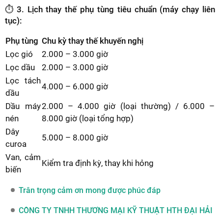
⏱️
3. Lịch thay thế phụ tùng tiêu chuẩn (máy chạy liên
tục):
Phụ tùng
Chu kỳ thay thế khuyến nghị
Lọc gió
2.000 – 3.000 giờ
Lọc dầu
2.000 – 3.000 giờ
Lọc tách
4.000 – 6.000 giờ
dầu
Dầu máy
2.000 – 4.000 giờ (loại thường) / 6.000 –
nén
8.000 giờ (loại tổng hợp)
Dây
5.000 – 8.000 giờ
curoa
Van, cảm
Kiểm tra định kỳ, thay khi hỏng
biến
Trân trọng cảm ơn mong được phúc đáp
CÔNG TY TNHH THƯƠNG MẠI KỸ THUẬT HTH ĐẠI HẢI