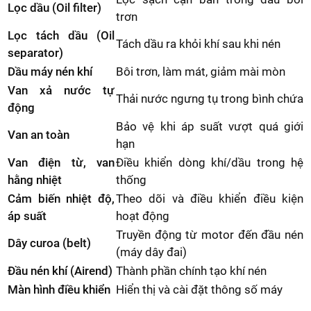
Lọc dầu (Oil filter)
trơn
Lọc tách dầu (Oil
Tách dầu ra khỏi khí sau khi nén
separator)
Dầu máy nén khí
Bôi trơn, làm mát, giảm mài mòn
Van xả nước tự
Thải nước ngưng tụ trong bình chứa
động
Bảo vệ khi áp suất vượt quá giới
Van an toàn
hạn
Van điện từ, van
Điều khiển dòng khí/dầu trong hệ
hằng nhiệt
thống
Cảm biến nhiệt độ,
Theo dõi và điều khiển điều kiện
áp suất
hoạt động
Truyền động từ motor đến đầu nén
Dây curoa (belt)
(máy dây đai)
Đầu nén khí (Airend)
Thành phần chính tạo khí nén
Màn hình điều khiển
Hiển thị và cài đặt thông số máy