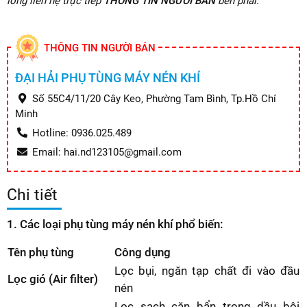
lòng liên hệ trực tiếp
THÔNG TIN NGƯỜI BÁN
bên phải.
THÔNG TIN NGƯỜI BÁN
ĐẠI HẢI PHỤ TÙNG MÁY NÉN KHÍ
Số 55C4/11/20 Cây Keo, Phường Tam Bình, Tp.Hồ Chí
Minh
Hotline: 0936.025.489
Email: hai.nd123105@gmail.com
Chi tiết
1. Các loại phụ tùng máy nén khí phổ biến:
Tên phụ tùng
Công dụng
Lọc bụi, ngăn tạp chất đi vào đầu
Lọc gió (Air filter)
nén
Lọc sạch cặn bẩn trong dầu bôi