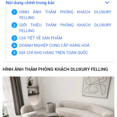
Nội dung chính trong bài:
HÌNH ẢNH THẢM PHÒNG KHÁCH DLUXURY
FELLING
GIỚI THIỆU THẢM PHÒNG KHÁCH DLUXURY
FELLING
CHI TIẾT VỀ SẢN PHẨM
DOANH NGHIỆP CUNG CẤP HÀNG HOÁ
ĐỊA CHỈ KHO HÀNG TRÊN TOÀN QUỐC
HÌNH ẢNH THẢM PHÒNG KHÁCH DLUXURY FELLING