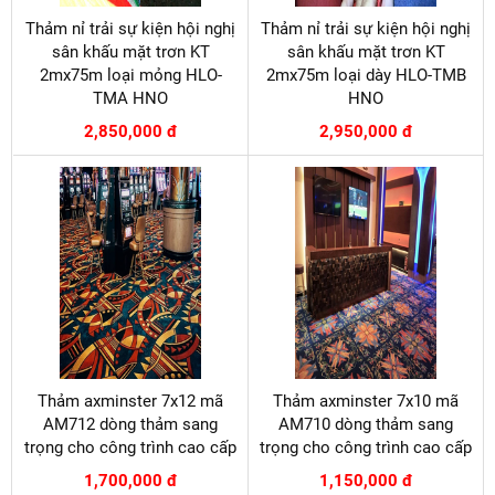
Thảm nỉ trải sự kiện hội nghị
Thảm nỉ trải sự kiện hội nghị
sân khấu mặt trơn KT
sân khấu mặt trơn KT
2mx75m loại mỏng HLO-
2mx75m loại dày HLO-TMB
TMA HNO
HNO
2,850,000 đ
2,950,000 đ
Thảm axminster 7x12 mã
Thảm axminster 7x10 mã
AM712 dòng thảm sang
AM710 dòng thảm sang
trọng cho công trình cao cấp
trọng cho công trình cao cấp
1,700,000 đ
1,150,000 đ