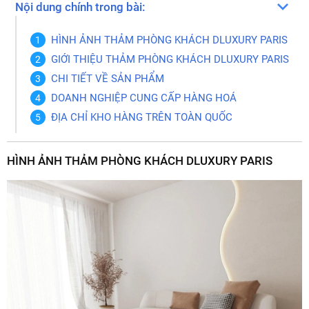
Nội dung chính trong bài:
HÌNH ẢNH THẢM PHÒNG KHÁCH DLUXURY PARIS
GIỚI THIỆU THẢM PHÒNG KHÁCH DLUXURY PARIS
CHI TIẾT VỀ SẢN PHẨM
DOANH NGHIỆP CUNG CẤP HÀNG HOÁ
ĐỊA CHỈ KHO HÀNG TRÊN TOÀN QUỐC
HÌNH ẢNH THẢM PHÒNG KHÁCH DLUXURY PARIS