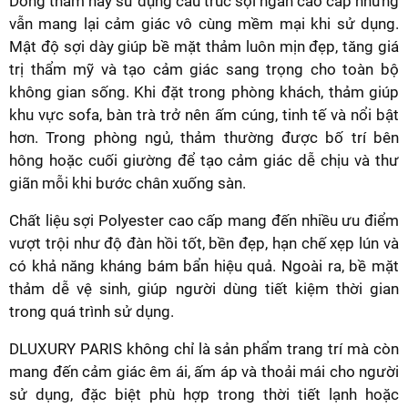
Dòng thảm này sử dụng cấu trúc sợi ngắn cao cấp nhưng
vẫn mang lại cảm giác vô cùng mềm mại khi sử dụng.
Mật độ sợi dày giúp bề mặt thảm luôn mịn đẹp, tăng giá
trị thẩm mỹ và tạo cảm giác sang trọng cho toàn bộ
không gian sống. Khi đặt trong phòng khách, thảm giúp
khu vực sofa, bàn trà trở nên ấm cúng, tinh tế và nổi bật
hơn. Trong phòng ngủ, thảm thường được bố trí bên
hông hoặc cuối giường để tạo cảm giác dễ chịu và thư
giãn mỗi khi bước chân xuống sàn.
Chất liệu sợi Polyester cao cấp mang đến nhiều ưu điểm
vượt trội như độ đàn hồi tốt, bền đẹp, hạn chế xẹp lún và
có khả năng kháng bám bẩn hiệu quả. Ngoài ra, bề mặt
thảm dễ vệ sinh, giúp người dùng tiết kiệm thời gian
trong quá trình sử dụng.
DLUXURY PARIS không chỉ là sản phẩm trang trí mà còn
mang đến cảm giác êm ái, ấm áp và thoải mái cho người
sử dụng, đặc biệt phù hợp trong thời tiết lạnh hoặc