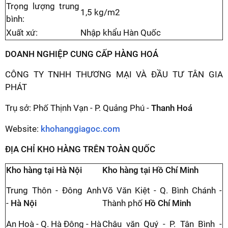
Trọng lượng trung
1,5 kg/m2
bình:
Xuất xứ:
Nhập khẩu Hàn Quốc
DOANH NGHIỆP CUNG CẤP HÀNG HOÁ
CÔNG TY TNHH THƯƠNG MẠI VÀ ĐẦU TƯ TÂN GIA
PHÁT
Trụ sở: Phố Thịnh Vạn - P. Quảng Phú -
Thanh Hoá
Website:
khohanggiagoc.com
ĐỊA CHỈ KHO HÀNG TRÊN TOÀN QUỐC
Kho hàng tại Hà Nội
Kho hàng tại Hồ Chí Minh
Trung Thôn - Đông Anh
Võ Văn Kiệt - Q. Bình Chánh -
-
Hà Nội
Thành phố
Hồ Chí Minh
An Hoà - Q. Hà Đông - Hà
Châu văn Quý - P. Tân Bình -