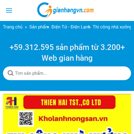
Trang chủ
Sản phẩm
Điện Tử - Điện Lạnh
Thi công nhà xưởng 
+59.312.595 sản phẩm từ 3.200+
Web gian hàng