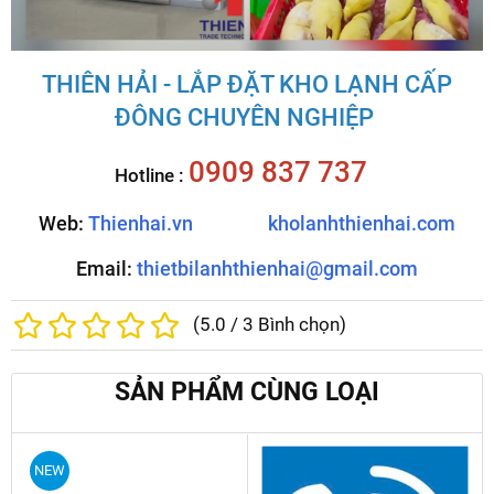
THIÊN HẢI - LẮP ĐẶT KHO LẠNH CẤP
ĐÔNG CHUYÊN NGHIỆP
0909 837 737
Hotline :
Web:
Thienhai.vn
kholanhthienhai.com
Email
:
thietbilanhthienhai@gmail.com
(
5.0
/
3
Bình chọn)
SẢN PHẨM CÙNG LOẠI
NEW