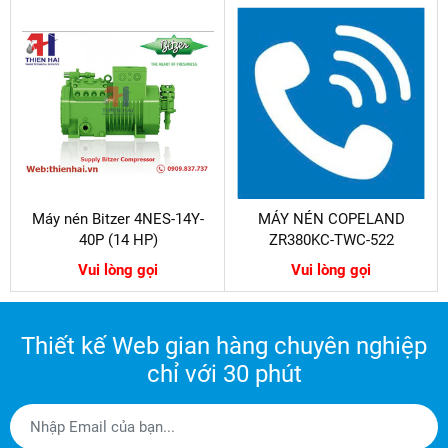
Máy nén Bitzer 4NES-14Y-
MÁY NÉN COPELAND
40P (14 HP)
ZR380KC-TWC-522
Vui lòng gọi
Vui lòng gọi
Thiết kế Web gian hàng chuyên nghiệp
chỉ với 30 phút