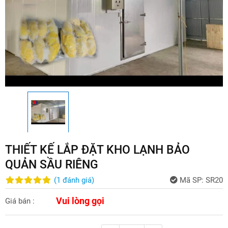
THIẾT KẾ LẮP ĐẶT KHO LẠNH BẢO
QUẢN SẦU RIÊNG
(
1
đánh giá
)
Mã SP:
SR20
Vui lòng gọi
Giá bán :