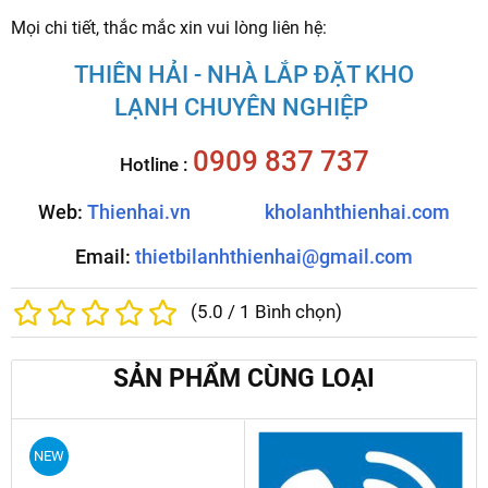
Mọi chi tiết, thắc mắc xin vui lòng liên hệ:
THIÊN HẢI - NHÀ LẮP ĐẶT KHO
LẠNH CHUYÊN NGHIỆP
0909 837 737
Hotline :
Web:
Thienhai.vn
kholanhthienhai.com
Email
:
thietbilanhthienhai@gmail.com
(
5.0
/
1
Bình chọn)
SẢN PHẨM CÙNG LOẠI
NEW