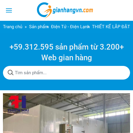
Trang chủ
Sản phẩm
Điện Tử - Điện Lạnh
THIẾT KẾ LẮP ĐẶT
+59.312.595 sản phẩm từ 3.200+
Web gian hàng