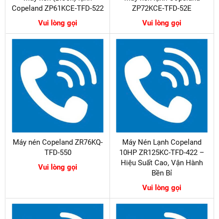
Copeland ZP61KCE-TFD-522
ZP72KCE-TFD-52E
Vui lòng gọi
Vui lòng gọi
Máy nén Copeland ZR76KQ-
Máy Nén Lạnh Copeland
TFD-550
10HP ZR125KC-TFD-422 –
Hiệu Suất Cao, Vận Hành
Vui lòng gọi
Bền Bỉ
Vui lòng gọi