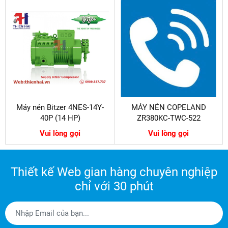
Máy nén Bitzer 4NES-14Y-
MÁY NÉN COPELAND
40P (14 HP)
ZR380KC-TWC-522
Vui lòng gọi
Vui lòng gọi
Thiết kế Web gian hàng chuyên nghiệp
chỉ với 30 phút