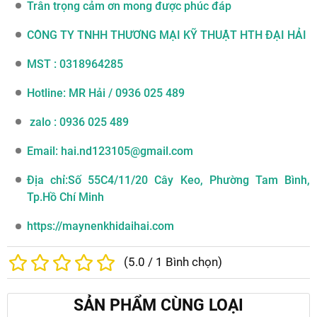
Trân trọng cảm ơn mong được phúc đáp
CÔNG TY TNHH THƯƠNG MẠI KỸ THUẬT HTH ĐẠI HẢI
MST : 0318964285
Hotline
: MR Hải / 0936 025 489
zalo : 0936 025 489
Email
: hai.nd123105@gmail.com
Địa chỉ
:Số 55C4/11/20 Cây Keo, Phường Tam Bình,
Tp.Hồ Chí Minh
https://maynenkhidaihai.com
(
5.0
/
1
Bình chọn)
SẢN PHẨM CÙNG LOẠI