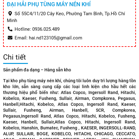
ĐẠI HẢI PHỤ TÙNG MÁY NÉN KHÍ
Số 55C4/11/20 Cây Keo, Phường Tam Bình, Tp.Hồ Chí
Minh
Hotline: 0936.025.489
Email: hai.nd123105@gmail.com
Chi tiết
Sản phẩm đa dạng – Hàng sẵn kho
Tại kho phụ tùng máy nén khí, chúng tôi luôn
duy trì lượng hàng tồn
kho lớn
, sẵn sàng cung cấp các loại linh kiện cho hầu hết các
thương hiệu phổ biến như:
Atlas Copco, Ingersoll Rand, Hitachi,
Kobelco, Kaeser, Fusheng, Sullair, Airman, Compkorea, Pegasus,
Hanbell,
Hitachi, Kobelco, Atlas Copco, Ingersoll Rand, Kaeser,
Sullair, Fusheng, Airman, Hanbell, SCR, Compkorea,
Pegasus,
Ingersoll Rand, Atlas Copco, Hitachi, Kobelco, Fusheng,
Kaeser, Hanbell, Sullair,
Atlas Copco, Hitachi, Ingersoll Rand,
Kobelco, Hanshin, Bumatec, Fusheng , KAESER, INGERSOLL-RAND,
ALUP, SULLAIR, BOGE, KOBELCO, HITACHI, CHICAGO, CECCATO,