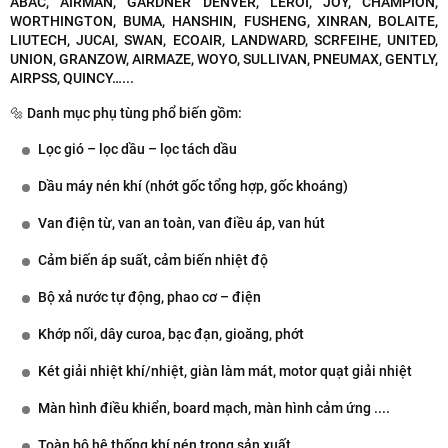
ABAC, AIRMAN, GARDNER DENVER, LEROI, JOY, CHAMPION,
WORTHINGTON, BUMA, HANSHIN, FUSHENG, XINRAN, BOLAITE,
LIUTECH, JUCAI, SWAN, ECOAIR, LANDWARD, SCRFEIHE, UNITED,
UNION, GRANZOW, AIRMAZE, WOYO, SULLIVAN, PNEUMAX, GENTLY,
AIRPSS, QUINCY…...
🔩 Danh mục phụ tùng phổ biến gồm:
Lọc gió – lọc dầu – lọc tách dầu
Dầu máy nén khí
(nhớt gốc tổng hợp, gốc khoáng)
Van điện từ, van an toàn, van điều áp, van hút
Cảm biến áp suất, cảm biến nhiệt độ
Bộ xả nước tự động, phao cơ – điện
Khớp nối, dây curoa, bạc đạn, gioăng, phớt
Két giải nhiệt khí/nhiệt, giàn làm mát, motor quạt giải nhiệt
Màn hình điều khiển, board mạch, màn hình cảm ứng ....
Toàn bộ hệ thống khí nén trong sản xuất