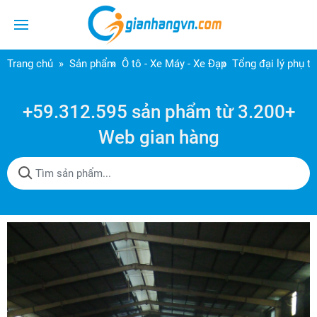
Trang chủ
Sản phẩm
Ô tô - Xe Máy - Xe Đạp
Tổng đại lý phụ t
+59.312.595 sản phẩm từ 3.200+
Web gian hàng