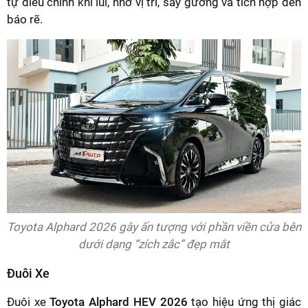
tự điều chỉnh khi lùi, nhớ vị trí, sấy gương và tích hợp đèn
báo rẽ.
Toyota Alphard 2026 gây ấn tượng với phần viền cửa bên
dưới dạng “zích zắc” đẹp mắt
Đuôi Xe
Đuôi xe
Toyota Alphard HEV 2026
tạo hiệu ứng thị giác