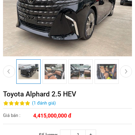
Toyota Alphard 2.5 HEV
(
1
đánh giá
)
4,415,000,000 đ
Giá bán :
-
+
Số lượng: