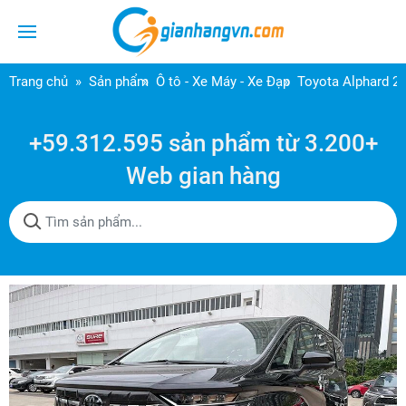
Trang chủ
Sản phẩm
Ô tô - Xe Máy - Xe Đạp
Toyota Alphard 2
+59.312.595 sản phẩm từ 3.200+
Web gian hàng