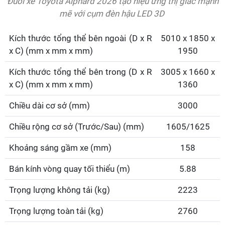
Đuôi xe Toyota Alphard 2026 tạo hiệu ứng thị giác mạnh
mẽ với cụm đèn hậu LED 3D
Kích thước tổng thể bên ngoài (D x R
5010 x 1850 x
x C) (mm x mm x mm)
1950
Kích thước tổng thể bên trong (D x R
3005 x 1660 x
x C) (mm x mm x mm)
1360
Chiều dài cơ sở (mm)
3000
Chiều rộng cơ sở (Trước/Sau) (mm)
1605/1625
Khoảng sáng gầm xe (mm)
158
Bán kính vòng quay tối thiểu (m)
5.88
Trọng lượng không tải (kg)
2223
Trọng lượng toàn tải (kg)
2760