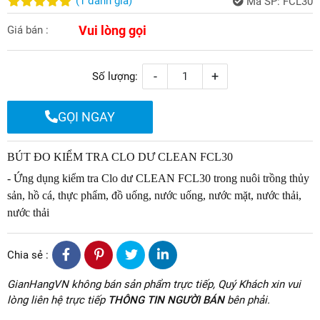
(
1
đánh giá
)
Mã SP:
FCL30
Vui lòng gọi
Giá bán :
-
+
Số lượng:
GỌI NGAY
BÚT ĐO KIỂM TRA CLO DƯ CLEAN FCL30
- Ứng dụng
kiểm tra Clo dư CLEAN FCL30
trong nuôi trồng thủy
sản, hồ cá, thực phẩm, đồ uống, nước uống, nước mặt, nước thải,
nước thải
Chia sẻ :
GianHangVN không bán sản phẩm trực tiếp, Quý Khách xin vui
lòng liên hệ trực tiếp
THÔNG TIN NGƯỜI BÁN
bên phải.