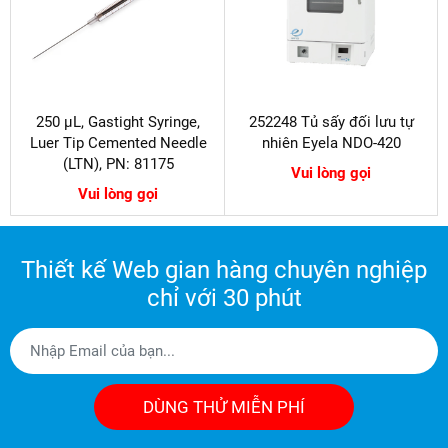
250 µL, Gastight Syringe,
252248 Tủ sấy đối lưu tự
Luer Tip Cemented Needle
nhiên Eyela NDO-420
(LTN), PN: 81175
Vui lòng gọi
Vui lòng gọi
Thiết kế Web gian hàng chuyên nghiệp
chỉ với 30 phút
DÙNG THỬ MIỄN PHÍ