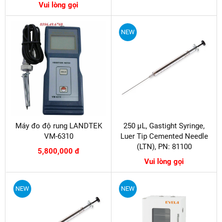
Vui lòng gọi
NEW
Máy đo độ rung LANDTEK
250 µL, Gastight Syringe,
VM-6310
Luer Tip Cemented Needle
(LTN), PN: 81100
5,800,000 đ
Vui lòng gọi
NEW
NEW