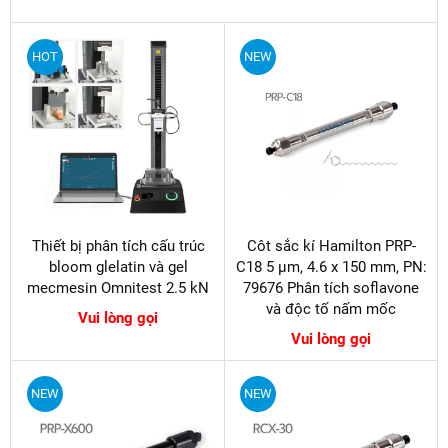
HOT
NEW
Thiết bị phân tích cấu trúc
Côt sắc kí Hamilton PRP-
bloom glelatin và gel
C18 5 µm, 4.6 x 150 mm, PN:
mecmesin Omnitest 2.5 kN
79676 Phân tích soflavone
và độc tố nấm mốc
Vui lòng gọi
Vui lòng gọi
NEW
NEW