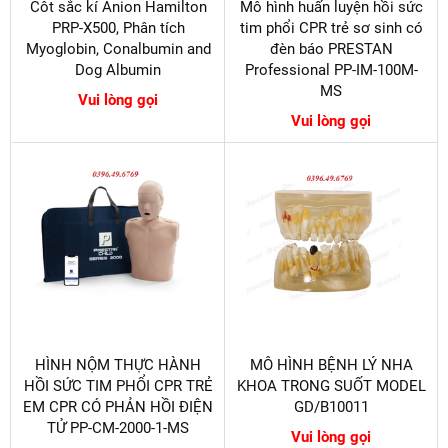
Côt sắc kí Anion Hamilton
Mô hình huấn luyện hồi sức
PRP-X500, Phân tích
tim phổi CPR trẻ sơ sinh có
Myoglobin, Conalbumin and
đèn báo PRESTAN
Dog Albumin
Professional PP-IM-100M-
MS
Vui lòng gọi
Vui lòng gọi
HÌNH NỘM THỰC HÀNH
MÔ HÌNH BỆNH LÝ NHA
HỒI SỨC TIM PHỔI CPR TRẺ
KHOA TRONG SUỐT MODEL
EM CPR CÓ PHẢN HỒI ĐIỆN
GD/B10011
TỬ PP-CM-2000-1-MS
Vui lòng gọi