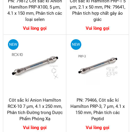
PN: 79812 Côt sắc kí Anion
Côt sắc kí Hamilton PRP-1 5
Hamilton PRP-X100, 5 µm,
µm, 2.1 x 50 mm, PN: 79641,
4.1 x 150 mm, Phân tích các
Phân tích hợp chất gây ảo
loại selen
giác
Vui lòng gọi
Vui lòng gọi
NEW
NEW
Côt sắc kí Anion Hamilton
PN: 79466, Côt sắc kí
RCX-10 7 µm, 4.1 x 250 mm,
Hamilton PRP-3, 7 µm, 4.1 x
Phân tích Đường trong Dược
150 mm, Phân tích các
Phẩm Phóng Xạ
Peptid
Vui lòng gọi
Vui lòng gọi