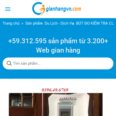
Trang chủ
Sản phẩm
Du Lịch - Dịch Vụ
BÚT ĐO KIỂM TRA CL
+59.312.595 sản phẩm từ 3.200+
Web gian hàng