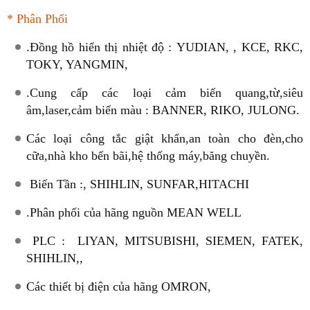
* Phân Phối
.Đồng hồ hiển thị nhiệt độ :
YUDIAN, , KCE, RKC,
TOKY, YANGMIN,
.Cung cấp các loại cảm biến quang,từ,siêu
âm,laser,cảm biến màu :
BANNER, RIKO, JULONG
.
Các loại công tắc giật khẩn,an toàn cho đèn,cho
cữa,nhà kho bến bãi,hệ thống máy,băng chuyền.
Biến Tần :
, SHIHLIN, SUNFAR,HITACHI
.
Phân phối của hãng nguồn
MEAN WELL
PLC
:
LIYAN, MITSUBISHI, SIEMEN, FATEK,
SHIHLIN,
,
Các thiết bị điện của hãng
OMRON,