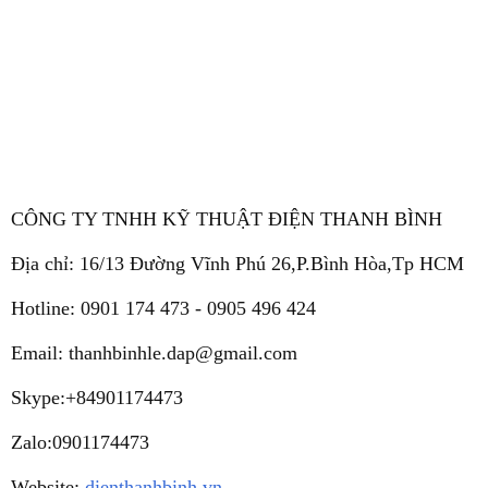
CÔNG TY TNHH KỸ THUẬT ĐIỆN THANH BÌNH
Địa chỉ
: 16/13 Đường Vĩnh Phú 26,P.Bình Hòa,Tp HCM
Hotline
:
0901 174 473 - 0905 496 424
Email
: thanhbinhle.dap@gmail.com
Skype
:+84901174473
Zalo
:0901174473
Website
:
dienthanhbinh.vn