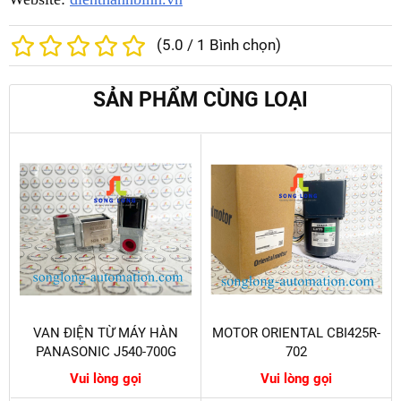
(
5.0
/
1
Bình chọn)
SẢN PHẨM CÙNG LOẠI
VAN ĐIỆN TỪ MÁY HÀN
MOTOR ORIENTAL CBI425R-
PANASONIC J540-700G
702
Vui lòng gọi
Vui lòng gọi