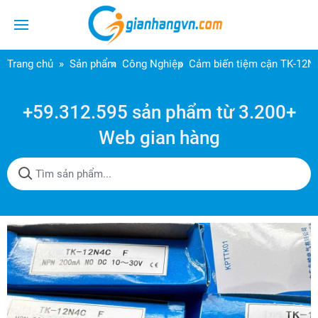
Trang chủ
Sản phẩm
Công Nghiệp
Cảm biến tiệm cận TK-12
+59.312.595 sản phẩm từ 3.200+
Web gian hàng