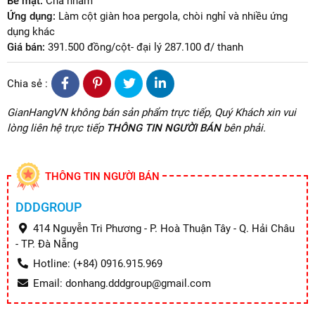
Bề mặt:
Chà nhám
Ứng dụng:
Làm cột giàn hoa pergola, chòi nghỉ và nhiều ứng
dụng khác
Giá bán:
391.500 đồng/cột- đại lý 287.100 đ/ thanh
Chia sẻ :
GianHangVN không bán sản phẩm trực tiếp, Quý Khách xin vui
lòng liên hệ trực tiếp
THÔNG TIN NGƯỜI BÁN
bên phải.
THÔNG TIN NGƯỜI BÁN
DDDGROUP
414 Nguyễn Tri Phương - P. Hoà Thuận Tây - Q. Hải Châu
- TP. Đà Nẵng
Hotline: (+84) 0916.915.969
Email: donhang.dddgroup@gmail.com