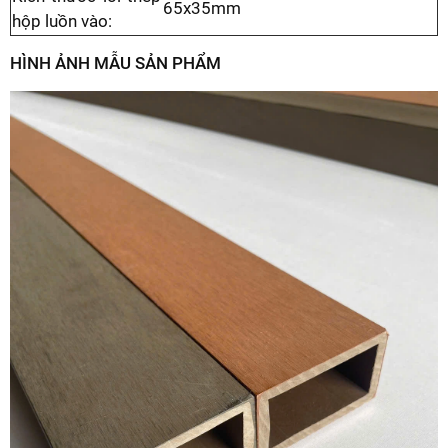
65x35mm
hộp luồn vào:
HÌNH ẢNH MẪU SẢN PHẨM