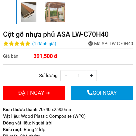
Cột gỗ nhựa phủ ASA LW-C70H40
(
1
đánh giá
)
Mã SP:
LW-C70H40
391,500 đ
Giá bán :
-
+
Số lượng:
ĐẶT NGAY ➜
GỌI NGAY
Kích thước thanh:
70x40 x2.900mm
Vật liệu:
Wood Plastic Composite (WPC)
Dòng vật liệu:
Ngoài trời
Kiểu ruột:
Rỗng 2 lớp