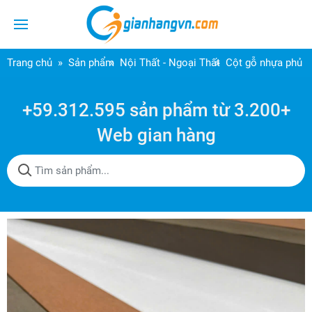
Trang chủ
Sản phẩm
Nội Thất - Ngoại Thất
Cột gỗ nhựa phủ 
+59.312.595 sản phẩm từ 3.200+
Web gian hàng